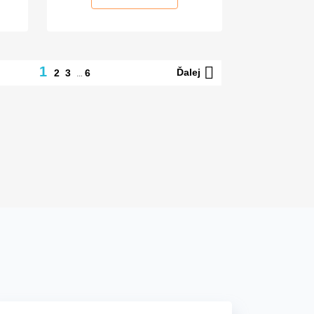

1
…
Ďalej
2
3
6