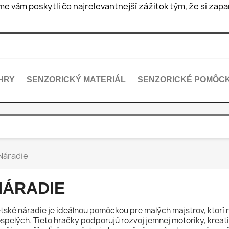
e vám poskytli čo najrelevantnejší zážitok tým, že si za
HRY
SENZORICKÝ MATERIÁL
SENZORICKÉ POMÔC
Náradie
NÁRADIE
tské náradie je ideálnou pomôckou pre malých majstrov, ktorí
spelých. Tieto hračky podporujú rozvoj jemnej motoriky, kreati