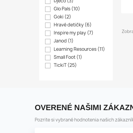
Djeco
(3)
Glo Pals
(10)
Goki
(2)
Hravé detičky
(6)
Zobra
Inspire my play
(7)
Janod
(1)
Learning Resources
(11)
Small Foot
(1)
TickiT
(25)
OVERENÉ NAŠIMI ZÁKAZN
Pozrite si vybrané hodnotenia našich zákazní