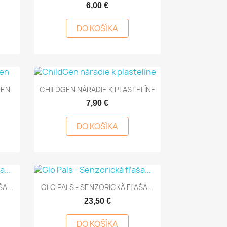
6,00 €
DO KOŠÍKA

Rýchly náhľad
GEN
CHILDGEN NÁRADIE K PLASTELÍNE
7,90 €
DO KOŠÍKA

Rýchly náhľad
A...
GLO PALS - SENZORICKÁ FĽAŠA...
23,50 €
DO KOŠÍKA