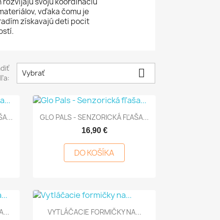
rozvíjajú svoju koordináciu
ateriálov, vďaka čomu je
adím získavajú deti pocit
stí.
diť

Vybrať
ľa:

Rýchly náhľad
A...
GLO PALS - SENZORICKÁ FĽAŠA...
16,90 €
DO KOŠÍKA

Rýchly náhľad
...
VYTLÁČACIE FORMIČKY NA...