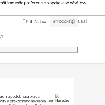
pamätáme vaše preferencie a opakované návštevy.
shopping_cart

Košík
(0)
Prihlásiť sa
KY
 radi napodobňujú prácu
vity a praktického myslenia. Deti