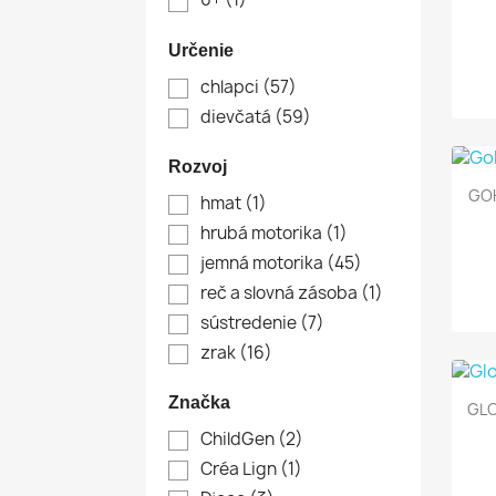
Určenie
chlapci
(57)
dievčatá
(59)
Rozvoj
GOK
hmat
(1)
hrubá motorika
(1)
jemná motorika
(45)
reč a slovná zásoba
(1)
sústredenie
(7)
zrak
(16)
Značka
GLO
ChildGen
(2)
Créa Lign
(1)