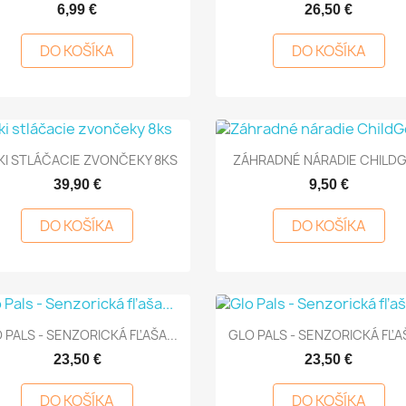
6,99 €
26,50 €
DO KOŠÍKA
DO KOŠÍKA


Rýchly náhľad
Rýchly náhľad
I STLÁČACIE ZVONČEKY 8KS
ZÁHRADNÉ NÁRADIE CHILD
39,90 €
9,50 €
DO KOŠÍKA
DO KOŠÍKA


Rýchly náhľad
Rýchly náhľad
 PALS - SENZORICKÁ FĽAŠA...
GLO PALS - SENZORICKÁ FĽAŠ
23,50 €
23,50 €
DO KOŠÍKA
DO KOŠÍKA