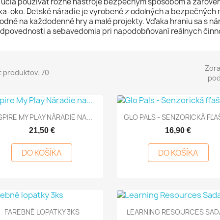
 učia používať rôzne nástroje bezpečným spôsobom a zároveň 
ka-oko. Detské náradie je vyrobené z odolných a bezpečných m
odné na každodenné hry a malé projekty. Vďaka hraniu sa s nár
dpovednosti a sebavedomia pri napodobňovaní reálnych činno
Zora
 produktov: 70
pod


Rýchly náhľad
Rýchly náhľad
SPIRE MY PLAY NÁRADIE NA...
GLO PALS - SENZORICKÁ FĽAŠ
21,50 €
16,90 €
DO KOŠÍKA
DO KOŠÍKA


Rýchly náhľad
Rýchly náhľad
FAREBNÉ LOPATKY 3KS
LEARNING RESOURCES SADA