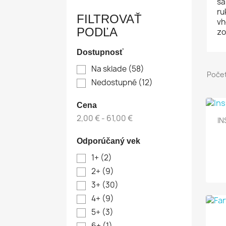
sa
ru
FILTROVAŤ
vh
PODĽA
zo
Dostupnosť
Na sklade
(58)
Počet
Nedostupné
(12)
Cena
2,00 € - 61,00 €
IN
Odporúčaný vek
1+
(2)
2+
(9)
3+
(30)
4+
(9)
5+
(3)
6+
(1)