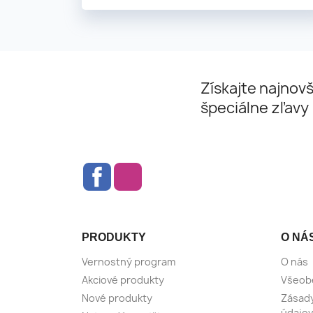
Získajte najnovš
špeciálne zľavy
Facebook
Instagram
PRODUKTY
O NÁ
Vernostný program
O nás
Akciové produkty
Všeob
Nové produkty
Zásad
údajov