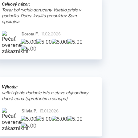
Celkový názor:
Tovar bol rychlo doruceny. Vsetko prislo v
poriadku. Dobra kvalita produktov. Som
spokojna.
11.02.2026
Dorota F.
Výhody:
veľmi rýchle dodanie info o stave objednávky
dobrá cena (oproti inému eshopu)
13.01.2026
Silvia P.