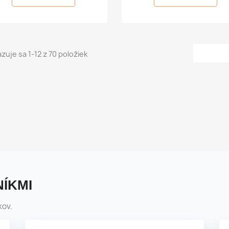
zuje sa 1-12 z 70 položiek
ÍKMI
kov.