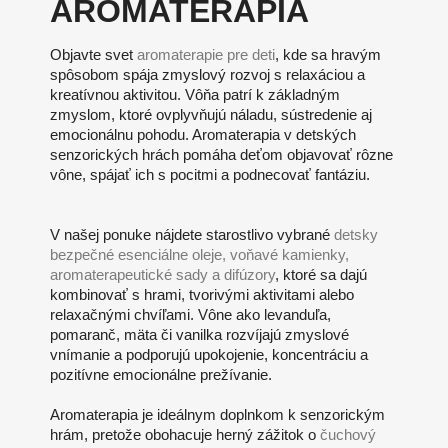
AROMATERAPIA
Objavte svet
aromaterapie pre deti
, kde sa hravým
spôsobom spája zmyslový rozvoj s relaxáciou a
kreatívnou aktivitou. Vôňa patrí k základným
zmyslom, ktoré ovplyvňujú náladu, sústredenie aj
emocionálnu pohodu. Aromaterapia v detských
senzorických hrách pomáha deťom objavovať rôzne
vône, spájať ich s pocitmi a podnecovať fantáziu.
V našej ponuke nájdete starostlivo vybrané
detsky
bezpečné esenciálne oleje, voňavé kamienky,
aromaterapeutické sady a difúzory
, ktoré sa dajú
kombinovať s hrami, tvorivými aktivitami alebo
relaxačnými chvíľami. Vône ako levanduľa,
pomaranč, mäta či vanilka rozvíjajú zmyslové
vnímanie a podporujú upokojenie, koncentráciu a
pozitívne emocionálne prežívanie.
Aromaterapia je ideálnym doplnkom k senzorickým
hrám, pretože obohacuje herný zážitok o
čuchový