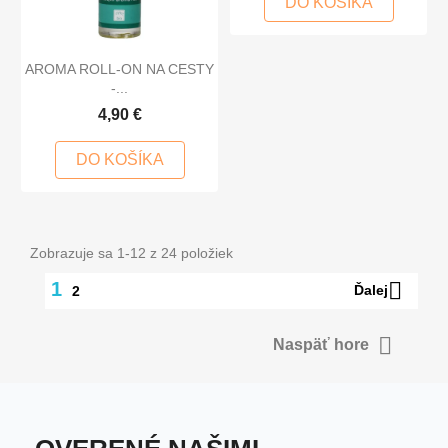
DO KOŠÍKA
AROMA ROLL-ON NA CESTY
-...
4,90 €
DO KOŠÍKA
Zobrazuje sa 1-12 z 24 položiek

1
Ďalej
2

Naspäť hore