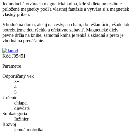
Jednoduchá otváracia magnetická kniha, kde si dieta umiestňuje
priložené magnetky podľa vlastnej fantázie a vytvára si z magnetiek
vlastný príbeh.
Vhodné na doma, ale aj na cesty, na chatu, do reštaurácie, všade kde
potrebujeme deti rýchlo a efektívne zabaviť. Magnetické diely
pevne držia na knihe, samotná kniha je tenká a skladná a preto je
vhodná na prenášanie.
Kód
J05451
Parametre
Odporúčaný vek
3+
4+
5+
Určenie
chlapci
dievčatá
Subkategoria
Inžinier
Rozvoj
jemná motorika