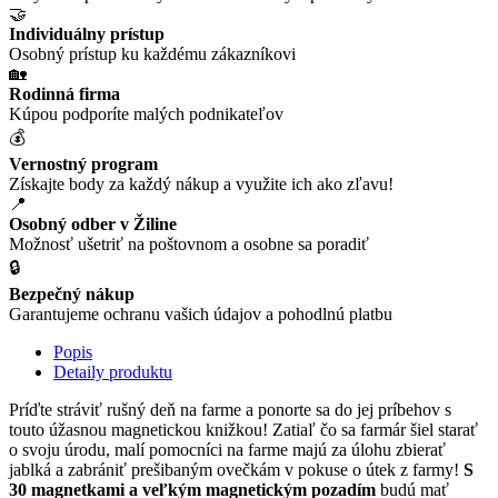
🤝
Individuálny prístup
Osobný prístup ku každému zákazníkovi
🏡
Rodinná firma
Kúpou podporíte malých podnikateľov
💰
Vernostný program
Získajte body za každý nákup a využite ich ako zľavu!
📍
Osobný odber v Žiline
Možnosť ušetriť na poštovnom a osobne sa poradiť
🔒
Bezpečný nákup
Garantujeme ochranu vašich údajov a pohodlnú platbu
Popis
Detaily produktu
Príďte stráviť rušný deň na farme a ponorte sa do jej príbehov s
touto úžasnou magnetickou knižkou! Zatiaľ čo sa farmár šiel starať
o svoju úrodu, malí pomocníci na farme majú za úlohu zbierať
jablká a zabrániť prešibaným ovečkám v pokuse o útek z farmy!
S
30 magnetkami a veľkým magnetickým pozadím
budú mať