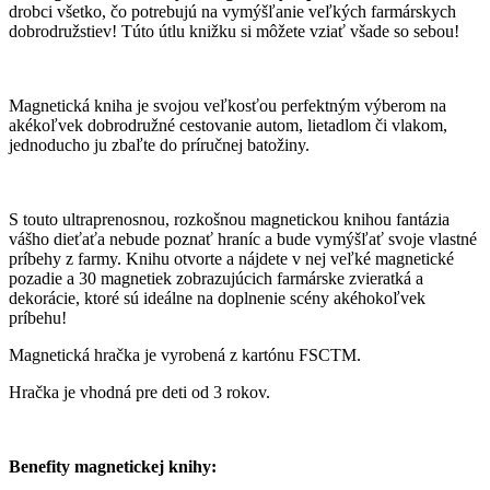
drobci všetko, čo potrebujú na vymýšľanie veľkých farmárskych
dobrodružstiev! Túto útlu knižku si môžete vziať všade so sebou!
Magnetická kniha je svojou veľkosťou perfektným výberom na
akékoľvek dobrodružné cestovanie autom, lietadlom či vlakom,
jednoducho ju zbaľte do príručnej batožiny.
S touto ultraprenosnou, rozkošnou magnetickou knihou fantázia
vášho dieťaťa nebude poznať hraníc a bude vymýšľať svoje vlastné
príbehy z farmy. Knihu otvorte a nájdete v nej veľké magnetické
pozadie a 30 magnetiek zobrazujúcich farmárske zvieratká a
dekorácie, ktoré sú ideálne na doplnenie scény akéhokoľvek
príbehu!
Magnetická hračka je vyrobená z kartónu FSCTM.
Hračka je vhodná pre deti od 3 rokov.
Benefity magnetickej knihy: