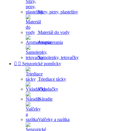
Slizy, peny, plastelíny
Materiál do vody
Aromaterapia
Samolepky, tetovačky


Senzorické pomôcky
Triediace tácky
Vkladačky
Náradie
Valčeky a razítka