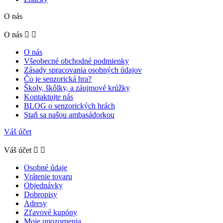
O nás
O nás


O nás
Všeobecné obchodné podmienky
Zásady spracovania osobných údajov
Čo je senzorická hra?
Školy, škôlky, a záujmové krúžky
Kontaktujte nás
BLOG o senzorických hrách
Staň sa našou ambasádorkou
Váš účet
Váš účet


Osobné údaje
Vrátenie tovaru
Objednávky
Dobropisy
Adresy
Zľavové kupóny
Moje upozornenia