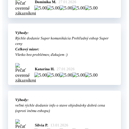
Dominika M.
27.01.2026
Výhody:
Rýchle dodanie Super komunikácia Prehľadný eshop Super
ceny
Celkový názor:
Všetko bez problémov, ďakujem :)
Katarína H.
27.01.2026
Výhody:
veľmi rýchle dodanie info o stave objednávky dobrá cena
(oproti inému eshopu)
Silvia P.
13.01.2026