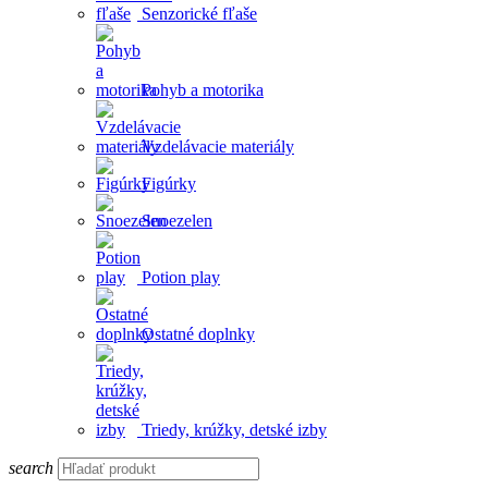
Senzorické fľaše
Pohyb a motorika
Vzdelávacie materiály
Figúrky
Snoezelen
Potion play
Ostatné doplnky
Triedy, krúžky, detské izby
search