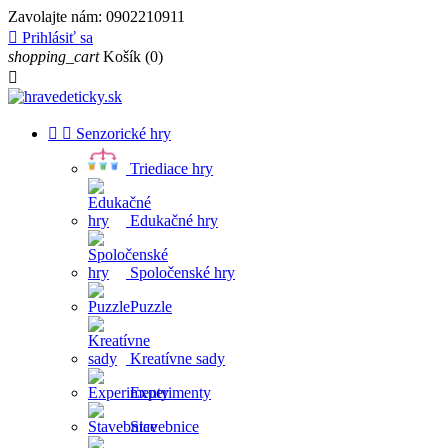
Zavolajte nám:
0902210911

Prihlásiť sa
shopping_cart
Košík
(0)



Senzorické hry
Triediace hry
Edukačné hry
Spoločenské hry
Puzzle
Kreatívne sady
Experimenty
Stavebnice