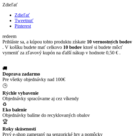
Zdieľať
Zdieľať
Tweetnuť
Pinterest
redeem
Prihláste sa, a kúpou tohto produktu získate
10
vernostných bodov
. V košíku budete mať celkovo
10
bodov
ktoré si budete môcť
vymeniť za zľavový kupón na ďalší nákup v hodnote
0,50 €
.
🚚
Doprava zadarmo
Pre všetky objednávky nad 100€
🕒
Rýchle vybavenie
Objednávky spracúvame aj cez víkendy
♻️
Eko balenie
Objednávky balíme do recyklovaných obalov
🏆
Roky skúseností
Prvý e-shop zameraný na senzorické hry a pomôcky