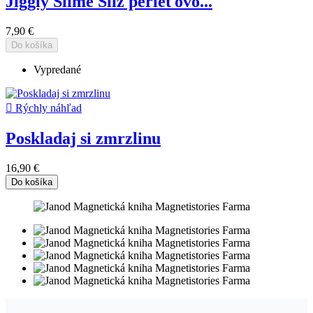
Jiggly Slime Sliz perleťovo...
7,90 €
Do košíka
Vypredané

Rýchly náhľad
Poskladaj si zmrzlinu
16,90 €
Do košíka