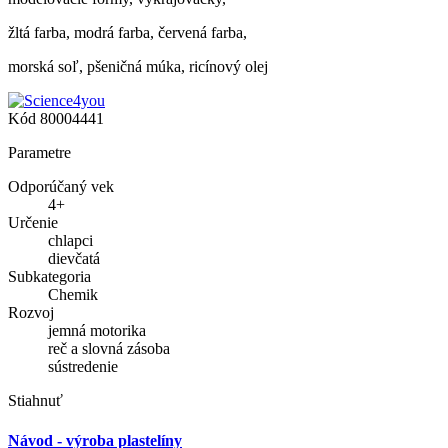
žltá farba, modrá farba, červená farba,
morská soľ, pšeničná múka, ricínový olej
Kód
80004441
Parametre
Odporúčaný vek
4+
Určenie
chlapci
dievčatá
Subkategoria
Chemik
Rozvoj
jemná motorika
reč a slovná zásoba
sústredenie
Stiahnuť
Návod - výroba plastelíny