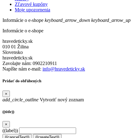
Zľavové kupóny
Moje upozornenia
Informácie o e-shope
keyboard_arrow_down
keyboard_arrow_up
Informácie o e-shope
hravedeticky.sk
010 01 Žilina
Slovensko
hravedeticky.sk
Zavolajte nám:
0902210911
Napíšte nám e-mail:
info@hravedeticky.sk
Pridať do obľúbených
×
add_circle_outline
Vytvoriť nový zoznam
((title))
×
((label))
((cancelText))
((createText))