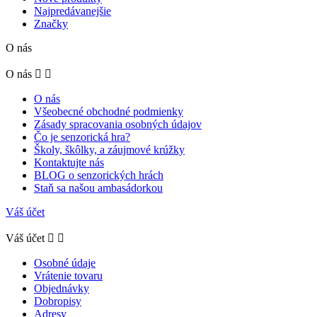
Najpredávanejšie
Značky
O nás
O nás


O nás
Všeobecné obchodné podmienky
Zásady spracovania osobných údajov
Čo je senzorická hra?
Školy, škôlky, a záujmové krúžky
Kontaktujte nás
BLOG o senzorických hrách
Staň sa našou ambasádorkou
Váš účet
Váš účet


Osobné údaje
Vrátenie tovaru
Objednávky
Dobropisy
Adresy