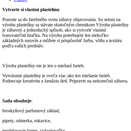
Vytvorte si vlastnú plastelínu
Ponorte sa do farebného sveta zábavy objavovania. So setom na
výrobu plastelíny sa stávate skutočným chemikom Výroba plastelíny
je zábavný a jednoduchý spôsob, ako si vytvoriť vlastnú
tvarovateľnú hračku. Na výrobu potrebujete len niekoľko
základných surovín a môžete si prispôsobiť farbu, vôňu a textúru
podľa vašich predstáv.
Výroba plastelíny nie je len o miešaní farieb.
Vytváranie plastelíny je oveľa viac ako len miešanie farieb.
Podnecuje kreativitu a fantáziu detí. Pripravte na nekonečnú zábavu.
Sada obsahuje
:
broskyňový parfumový základ,
pipety, odmerka, rukavice,
modelovacie formy, vykrajovačky,