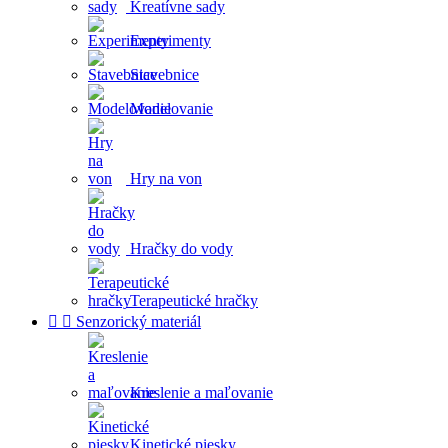
Kreatívne sady
Experimenty
Stavebnice
Modelovanie
Hry na von
Hračky do vody
Terapeutické hračky


Senzorický materiál
Kreslenie a maľovanie
Kinetické piesky