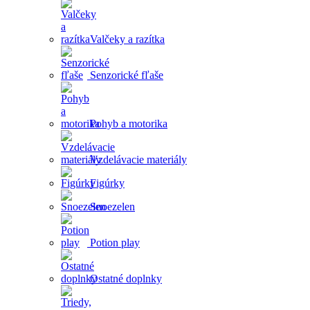
Valčeky a razítka
Senzorické fľaše
Pohyb a motorika
Vzdelávacie materiály
Figúrky
Snoezelen
Potion play
Ostatné doplnky