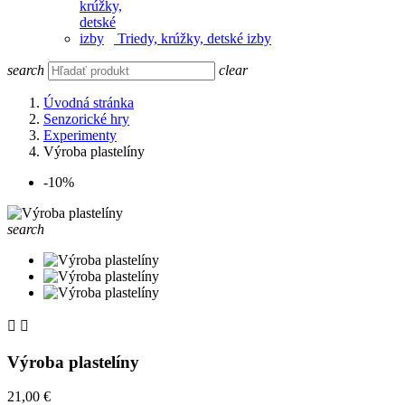
Triedy, krúžky, detské izby
search
clear
Úvodná stránka
Senzorické hry
Experimenty
Výroba plastelíny
-10%
search


Výroba plastelíny
21,00 €