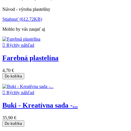
Návod - výroba plastelíny
Stiahnuť (612.72KB)
Mohlo by vás zaujať aj

Rýchly náhľad
Farebná plastelína
4,70 €
Do košíka

Rýchly náhľad
Buki - Kreatívna sada -...
35,90 €
Do košíka