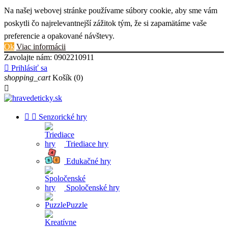
Na našej webovej stránke používame súbory cookie, aby sme vám
poskytli čo najrelevantnejší zážitok tým, že si zapamätáme vaše
preferencie a opakované návštevy.
Ok
Viac informácii
Zavolajte nám:
0902210911

Prihlásiť sa
shopping_cart
Košík
(0)



Senzorické hry
Triediace hry
Edukačné hry
Spoločenské hry
Puzzle