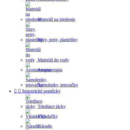
Materiál na triedenie
Slizy, peny, plastelíny
Materiál do vody
Aromaterapia
Samolepky, tetovačky


Senzorické pomôcky
Triediace tácky
Vkladačky
Náradie