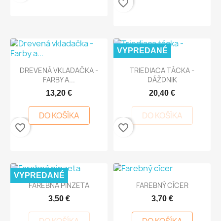
favorite_border
VYPREDANÉ
DREVENÁ VKLADAČKA -
TRIEDIACA TÁCKA -
FARBY A...
DÁŽDNIK
13,20 €
20,40 €
DO KOŠÍKA
DO KOŠÍKA
favorite_border
favorite_border
VYPREDANÉ
FAREBNÁ PINZETA
FAREBNÝ CÍCER
3,50 €
3,70 €