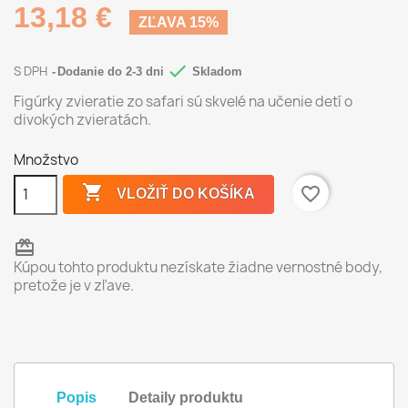
13,18 €
ZĽAVA 15%

S DPH
Dodanie do 2-3 dni
Skladom
Figúrky zvieratie zo safari sú skvelé na učenie detí o
divokých zvieratách.
Množstvo

favorite_border
VLOŽIŤ DO KOŠÍKA
redeem
Kúpou tohto produktu nezískate žiadne vernostné body,
pretože je v zľave.
Popis
Detaily produktu