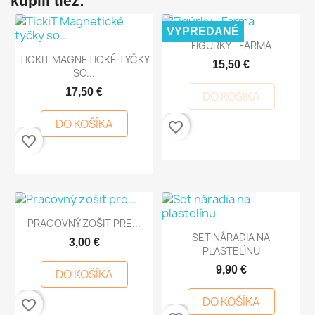
kúpili tiež:
VYPREDANÉ
FIGÚRKY - FARMA
TICKIT MAGNETICKÉ TYČKY
15,50 €
SO...
17,50 €
DO KOŠÍKA
DO KOŠÍKA
favorite_border
favorite_border
PRACOVNÝ ZOŠIT PRE...
SET NÁRADIA NA
3,00 €
PLASTELÍNU
9,90 €
DO KOŠÍKA
DO KOŠÍKA
favorite_border