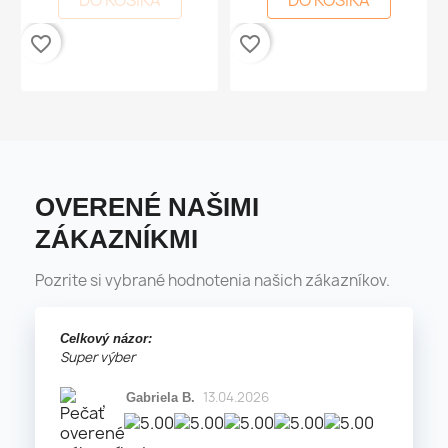
DO KOŠÍKA
DO KOŠÍKA
favorite_border
favorite_border
OVERENÉ NAŠIMI
ZÁKAZNÍKMI
Pozrite si vybrané hodnotenia našich zákazníkov.
Celkový názor:
Super výber
13.04.2026
Gabriela B.