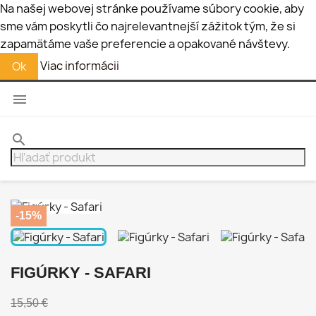
Na našej webovej stránke používame súbory cookie, aby
sme vám poskytli čo najrelevantnejší zážitok tým, že si
zapamätáme vaše preferencie a opakované návštevy.
Viac informácii
Ok

search
-15%
FIGÚRKY - SAFARI
15,50 €