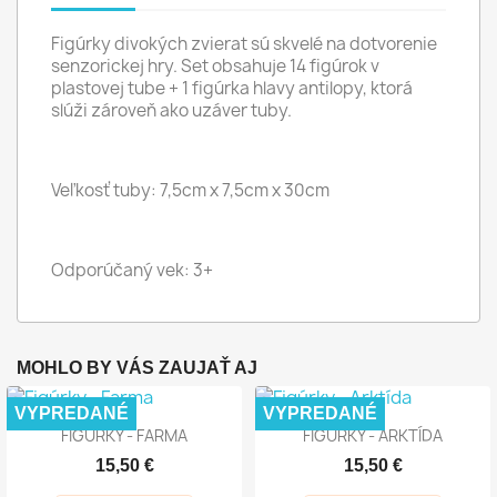
Figúrky divokých zvierat sú skvelé na dotvorenie
senzorickej hry. Set obsahuje 14 figúrok v
plastovej tube + 1 figúrka hlavy antilopy, ktorá
slúži zároveň ako uzáver tuby.
Veľkosť tuby: 7,5cm x 7,5cm x 30cm
Odporúčaný vek: 3+
MOHLO BY VÁS ZAUJAŤ AJ
VYPREDANÉ
VYPREDANÉ
FIGÚRKY - FARMA
FIGÚRKY - ARKTÍDA
15,50 €
15,50 €