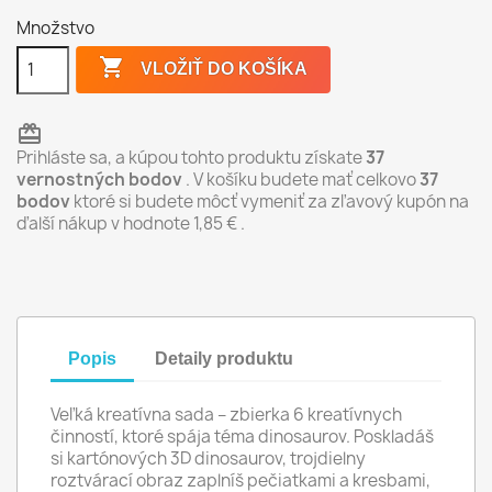
Množstvo

VLOŽIŤ DO KOŠÍKA
redeem
Prihláste sa, a kúpou tohto produktu získate
37
vernostných bodov
. V košíku budete mať celkovo
37
bodov
ktoré si budete môcť vymeniť za zľavový kupón na
ďalší nákup v hodnote
1,85 €
.
Popis
Detaily produktu
Veľká kreatívna sada – zbierka 6 kreatívnych
činností, ktoré spája téma dinosaurov. Poskladáš
si kartónových 3D dinosaurov, trojdielny
roztvárací obraz zaplníš pečiatkami a kresbami,