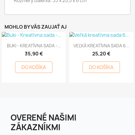
Rozmery balenia: 33 x 25,5 x 6 cm
MOHLO BY VÁS ZAUJAŤ AJ
BUKI - KREATÍVNA SADA -...
VEĽKÁ KREATÍVNA SADA 6...
35,90 €
25,20 €
DO KOŠÍKA
DO KOŠÍKA
OVERENÉ NAŠIMI
ZÁKAZNÍKMI