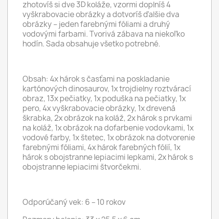
zhotovíš si dve 3D koláže, vzormi doplníš 4
vyškrabovacie obrázky a dotvoríš ďalšie dva
obrázky – jeden farebnými fóliami a druhý
vodovými farbami. Tvorivá zábava na niekoľko
hodín. Sada obsahuje všetko potrebné.
Obsah: 4x hárok s časťami na poskladanie
kartónových dinosaurov, 1x trojdielny roztvárací
obraz, 13x pečiatky, 1x poduška na pečiatky, 1x
pero, 4x vyškrabovacie obrázky, 1x drevená
škrabka, 2x obrázok na koláž, 2x hárok s prvkami
na koláž, 1x obrázok na dofarbenie vodovkami, 1x
vodové farby, 1x štetec, 1x obrázok na dotvorenie
farebnými fóliami, 4x hárok farebných fólií, 1x
hárok s obojstranne lepiacimi lepkami, 2x hárok s
obojstranne lepiacimi štvorčekmi.
Odporúčaný vek: 6 – 10 rokov