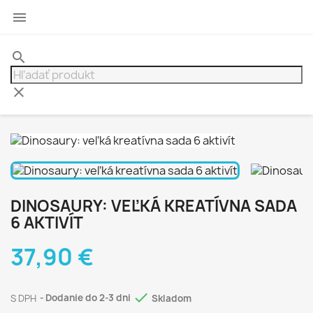

search
clear
DINOSAURY: VEĽKÁ KREATÍVNA SADA
6 AKTIVÍT
37,90 €

S DPH
Dodanie do 2-3 dni
Skladom