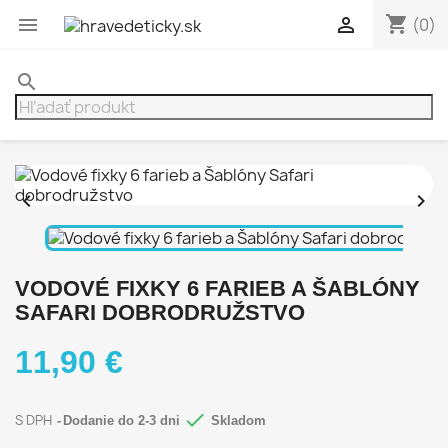
shopping_cart


(0)
search


VODOVÉ FIXKY 6 FARIEB A ŠABLÓNY
SAFARI DOBRODRUŽSTVO
11,90 €

S DPH
Dodanie do 2-3 dni
Skladom