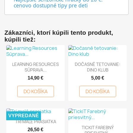
cenovo dostupné tipy pre deti
Zákazníci, ktorí kúpili tento produkt,
kúpili tiež:
LEARNING RESOURCES
DOČASNÉ TETOVANIE:
SÚPRAVA...
DINO KLUB
14,90 €
5,00 €
DO KOŠÍKA
DO KOŠÍKA
VYPREDANÉ
TRI MALÉ PRASIATKA
TICKIT FAREBNÝ
26,50 €