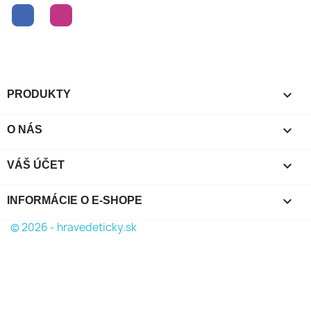
Facebook
Instagram

PRODUKTY

O NÁS

VÁŠ ÚČET
keyboard_arrow_down
INFORMÁCIE O E-SHOPE
© 2026 - hravedeticky.sk