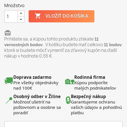
Množstvo

VLOŽIŤ DO KOŠÍKA
redeem
Prihláste sa, a kúpou tohto produktu získate
11
. V košíku budete mať celkovo
vernostných bodov
11
bodov
ktoré si budete môcť vymeniť za zľavový kupón na ďalší
nákup v hodnote
0,55 €
.
Doprava zadarmo
Rodinná firma
🚚
🏡
Pre všetky objednávky
Kúpou podporíte
nad 100€
malých podnikateľov
Osobný odber v Žiline
Bezpečný nákup
📍
🔒
Možnosť ušetriť na
Garantujeme ochranu
poštovnom a osobne sa
vašich údajov a pohodlnú
poradiť
platbu