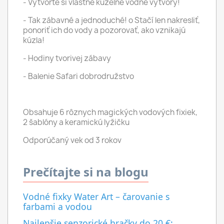
- Vytvorte si vlastné kúzelné vodné výtvory!
- Tak zábavné a jednoduché! o Stačí len nakresliť,
ponoriť ich do vody a pozorovať, ako vznikajú
kúzla!
- Hodiny tvorivej zábavy
- Balenie Safari dobrodružstvo
Obsahuje 6 rôznych magických vodových fixiek,
2 šablóny a keramickú lyžičku
Odporúčaný vek od 3 rokov
Prečítajte si na blogu
Vodné fixky Water Art – čarovanie s
farbami a vodou
Najlepšie senzorické hračky do 20 €: