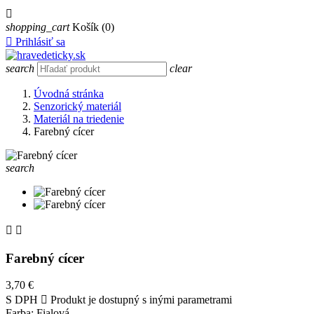

shopping_cart
Košík
(0)

Prihlásiť sa
search
clear
Úvodná stránka
Senzorický materiál
Materiál na triedenie
Farebný cícer
search


Farebný cícer
3,70 €
S DPH

Produkt je dostupný s inými parametrami
Farba: Fialová