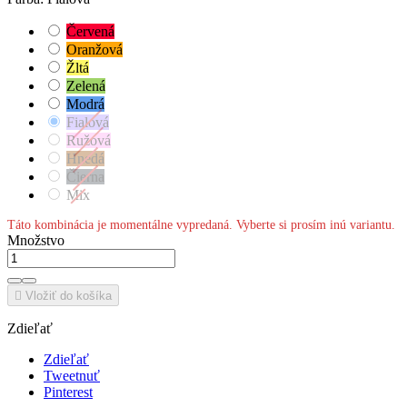
Červená
Oranžová
Žltá
Zelená
Modrá
Fialová
Ružová
Hnedá
Čierna
Mix
Táto kombinácia je momentálne vypredaná. Vyberte si prosím inú variantu.
Množstvo

Vložiť do košíka
Zdieľať
Zdieľať
Tweetnuť
Pinterest