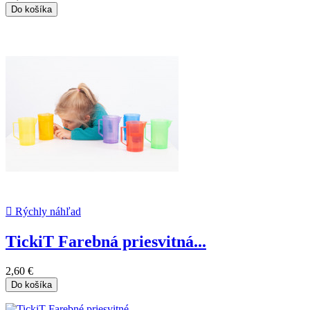
Do košíka

Rýchly náhľad
TickiT Farebná priesvitná...
2,60 €
Do košíka