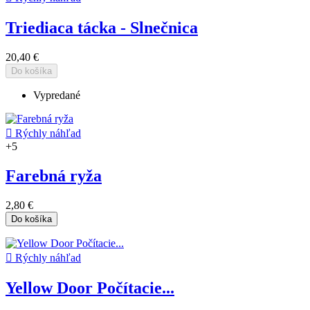
Triediaca tácka - Slnečnica
20,40 €
Do košíka
Vypredané

Rýchly náhľad
+5
Farebná ryža
2,80 €
Do košíka

Rýchly náhľad
Yellow Door Počítacie...