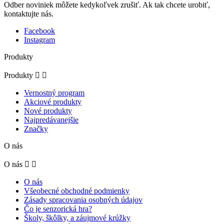
Odber noviniek môžete kedykoľvek zrušiť. Ak tak chcete urobiť,
kontaktujte nás.
Facebook
Instagram
Produkty
Produkty


Vernostný program
Akciové produkty
Nové produkty
Najpredávanejšie
Značky
O nás
O nás


O nás
Všeobecné obchodné podmienky
Zásady spracovania osobných údajov
Čo je senzorická hra?
Školy, škôlky, a záujmové krúžky