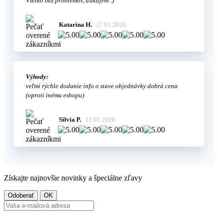
Všetko bez problémov, ďakujem :)
Katarína H.
27.01.2026
Výhody:
veľmi rýchle dodanie info o stave objednávky dobrá cena
(oproti inému eshopu)
Silvia P.
13.01.2026
Získajte najnovšie novinky a špeciálne zľavy