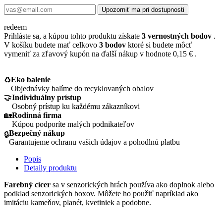
Upozorniť ma pri dostupnosti
redeem
Prihláste sa, a kúpou tohto produktu získate
3
vernostných bodov
.
V košíku budete mať celkovo
3
bodov
ktoré si budete môcť
vymeniť za zľavový kupón na ďalší nákup v hodnote
0,15 €
.
Eko balenie
♻️
Objednávky balíme do recyklovaných obalov
🤝
Individuálny prístup
Osobný prístup ku každému zákazníkovi
🏡
Rodinná firma
Kúpou podporíte malých podnikateľov
Bezpečný nákup
🔒
Garantujeme ochranu vašich údajov a pohodlnú platbu
Popis
Detaily produktu
Farebný cícer
sa v senzorických hrách používa ako doplnok alebo
podklad senzorických boxov. Môžete ho použiť napríklad ako
imitáciu kameňov, planét, kvetiniek a podobne.