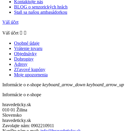
Kontaktujte nás
BLOG o senzorických hrách
Staň sa našou ambasádorkou
Váš účet
Váš účet


Osobné údaje
Vrátenie tovaru
Objednávky
Dobropisy
Adresy
Zľavové kupóny
Moje upozornenia
Informácie o e-shope
keyboard_arrow_down
keyboard_arrow_up
Informácie o e-shope
hravedeticky.sk
010 01 Žilina
Slovensko
hravedeticky.sk
Zavolajte nám:
0902210911
Napíšte nám e-mail:
info@hravedeticky.sk