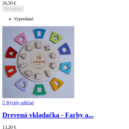
26,50 €
Do košíka
Vypredané

Rýchly náhľad
Drevená vkladačka - Farby a...
13,20 €