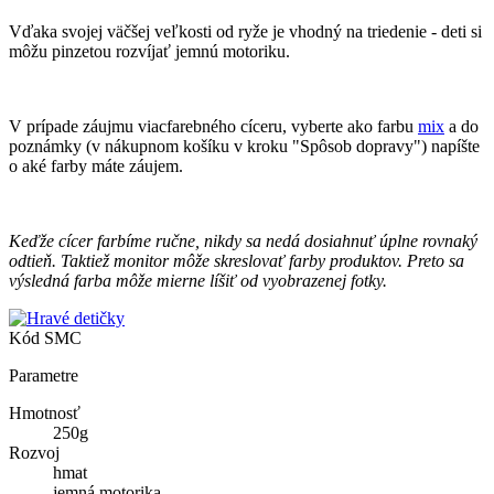
Vďaka svojej väčšej veľkosti od ryže je vhodný na triedenie - deti si
môžu pinzetou rozvíjať jemnú motoriku.
V prípade záujmu viacfarebného cíceru, vyberte ako farbu
mix
a do
poznámky (v nákupnom košíku v kroku "Spôsob dopravy") napíšte
o aké farby máte záujem.
Keďže cícer farbíme ručne, nikdy sa nedá dosiahnuť úplne rovnaký
odtieň. Taktiež monitor môže skreslovať farby produktov. Preto sa
výsledná farba môže mierne líšiť od vyobrazenej fotky.
Kód
SMC
Parametre
Hmotnosť
250g
Rozvoj
hmat
jemná motorika