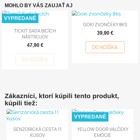
MOHLO BY VÁS ZAUJAŤ AJ
VYPREDANÉ
GOKI ZVONČEKY 8KS
TICKIT SADA BICÍCH
39,90 €
NÁSTROJOV
47,90 €
DO KOŠÍKA
DO KOŠÍKA
Zákazníci, ktorí kúpili tento produkt,
kúpili tiež:
VYPREDANÉ
SENZORICKÁ CESTA 11
YELLOW DOOR VALČEKY
KUSOV
EMÓCIE