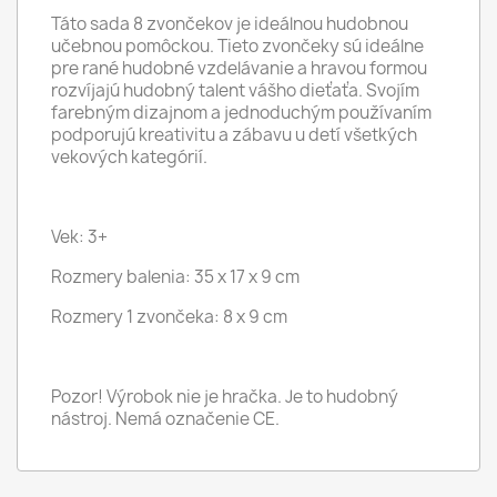
Táto sada 8 zvončekov je ideálnou hudobnou
učebnou pomôckou. Tieto zvončeky sú ideálne
pre rané hudobné vzdelávanie a hravou formou
rozvíjajú hudobný talent vášho dieťaťa. Svojím
farebným dizajnom a jednoduchým používaním
podporujú kreativitu a zábavu u detí všetkých
vekových kategórií.
Vek: 3+
Rozmery balenia: 35 x 17 x 9 cm
Rozmery 1 zvončeka: 8 x 9 cm
Pozor! Výrobok nie je hračka. Je to hudobný
nástroj. Nemá označenie CE.