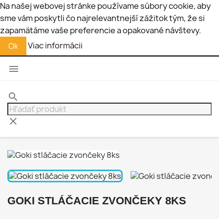
Na našej webovej stránke používame súbory cookie, aby
sme vám poskytli čo najrelevantnejší zážitok tým, že si
zapamätáme vaše preferencie a opakované návštevy.
Viac informácii
Ok

search
clear
GOKI STLÁČACIE ZVONČEKY 8KS