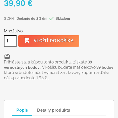
39,90 €

S DPH
Dodanie do 2-3 dni
Skladom
Množstvo

VLOŽIŤ DO KOŠÍKA
redeem
Prihláste sa, a kúpou tohto produktu získate
39
. V košíku budete mať celkovo
vernostných bodov
39
bodov
ktoré si budete môcť vymeniť za zľavový kupón na ďalší
nákup v hodnote
1,95 €
.
Popis
Detaily produktu