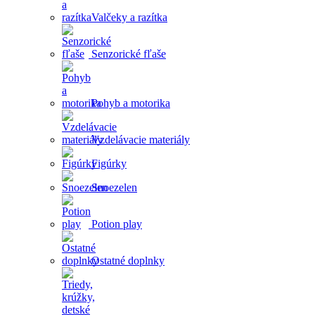
Valčeky a razítka
Senzorické fľaše
Pohyb a motorika
Vzdelávacie materiály
Figúrky
Snoezelen
Potion play
Ostatné doplnky