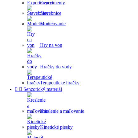
Experimenty
Stavebnice
Modelovanie
Hry na von
Hračky do vody
Terapeutické hračky


Senzorický materiál
Kreslenie a maľovanie
Kinetické piesky