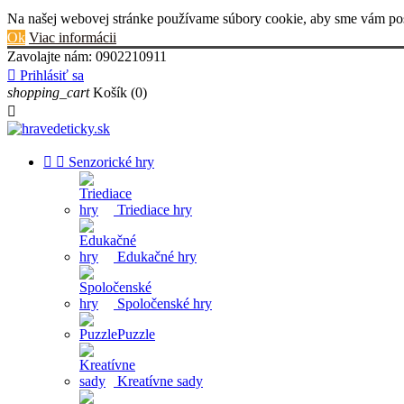
Na našej webovej stránke používame súbory cookie, aby sme vám posk
Ok
Viac informácii
Zavolajte nám:
0902210911

Prihlásiť sa
shopping_cart
Košík
(0)



Senzorické hry
Triediace hry
Edukačné hry
Spoločenské hry
Puzzle
Kreatívne sady