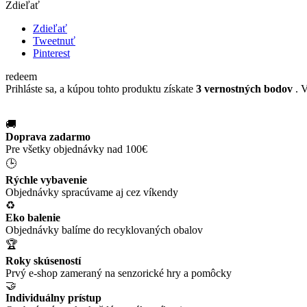
Zdieľať
Zdieľať
Tweetnuť
Pinterest
redeem
Prihláste sa, a kúpou tohto produktu získate
3
vernostných bodov
. 
🚚
Doprava zadarmo
Pre všetky objednávky nad 100€
🕒
Rýchle vybavenie
Objednávky spracúvame aj cez víkendy
♻️
Eko balenie
Objednávky balíme do recyklovaných obalov
🏆
Roky skúseností
Prvý e-shop zameraný na senzorické hry a pomôcky
🤝
Individuálny prístup