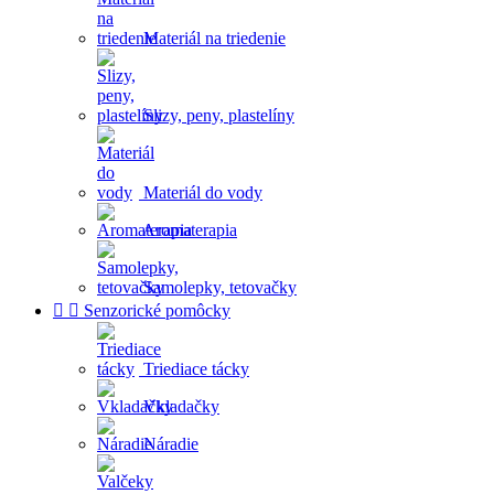
Materiál na triedenie
Slizy, peny, plastelíny
Materiál do vody
Aromaterapia
Samolepky, tetovačky


Senzorické pomôcky
Triediace tácky
Vkladačky
Náradie