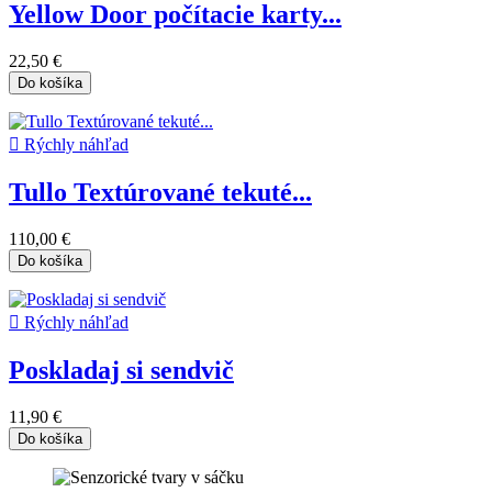
Yellow Door počítacie karty...
22,50 €
Do košíka

Rýchly náhľad
Tullo Textúrované tekuté...
110,00 €
Do košíka

Rýchly náhľad
Poskladaj si sendvič
11,90 €
Do košíka