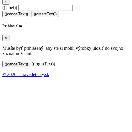
×
((label))
((cancelText))
((createText))
Prihlásiť sa
×
Musíte byť prihlásený, aby ste si mohli výrobky uložiť do svojho
zoznamu želaní.
((loginText))
((cancelText))
© 2026 - hravedeticky.sk