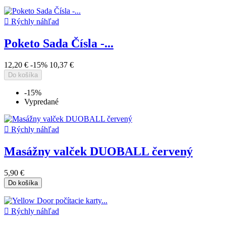

Rýchly náhľad
Poketo Sada Čísla -...
12,20 €
-15%
10,37 €
Do košíka
-15%
Vypredané

Rýchly náhľad
Masážny valček DUOBALL červený
5,90 €
Do košíka

Rýchly náhľad