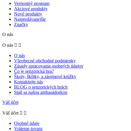
Vernostný program
Akciové produkty
Nové produkty
Najpredávanejšie
Značky
O nás
O nás


O nás
Všeobecné obchodné podmienky
Zásady spracovania osobných údajov
Čo je senzorická hra?
Školy, škôlky, a záujmové krúžky
Kontaktujte nás
BLOG o senzorických hrách
Staň sa našou ambasádorkou
Váš účet
Váš účet


Osobné údaje
Vrátenie tovaru