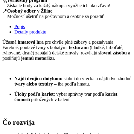
Vernostný program
💰
Získajte body za každý nákup a využite ich ako zľavu!
📍
Osobný odber v Žiline
Možnosť ušetriť na poštovnom a osobne sa poradiť
Popis
Detaily produktu
Úžasná
hmatová hra
pre chvíle plné zábavy a poznávania.
Farebné, poutavé tvary s bohatými
textúrami
(hladké, hrboľaté,
ryhované, drsné) zapájajú detské zmysly, rozvíjajú
slovnú zásobu
a
posilňujú
jemnú motoriku
.
Nájdi dvojicu dotykom:
siahni do vrecka a nájdi dve zhodné
tvary alebo textúry
– iba podľa hmatu.
Úlohy podľa kariet:
vyber správny tvar podľa
kariet
činností
priložených v balení.
Čo rozvíja