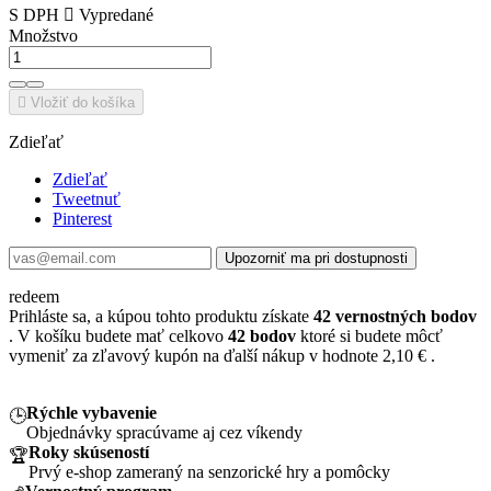
S DPH

Vypredané
Množstvo

Vložiť do košíka
Zdieľať
Zdieľať
Tweetnuť
Pinterest
Upozorniť ma pri dostupnosti
redeem
Prihláste sa, a kúpou tohto produktu získate
42
vernostných bodov
. V košíku budete mať celkovo
42
bodov
ktoré si budete môcť
vymeniť za zľavový kupón na ďalší nákup v hodnote
2,10 €
.
Rýchle vybavenie
🕒
Objednávky spracúvame aj cez víkendy
Roky skúseností
🏆
Prvý e-shop zameraný na senzorické hry a pomôcky