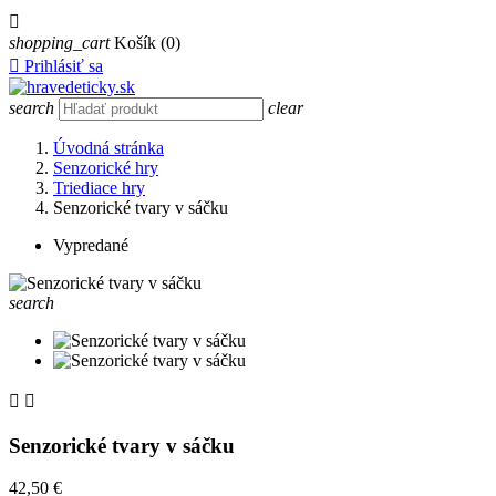

shopping_cart
Košík
(0)

Prihlásiť sa
search
clear
Úvodná stránka
Senzorické hry
Triediace hry
Senzorické tvary v sáčku
Vypredané
search


Senzorické tvary v sáčku
42,50 €