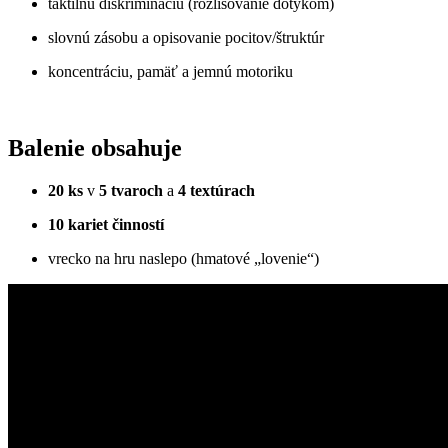
taktilnú diskrimináciu (rozlišovanie dotykom)
slovnú zásobu a opisovanie pocitov/štruktúr
koncentráciu, pamäť a jemnú motoriku
Balenie obsahuje
20 ks
v
5 tvaroch
a
4 textúrach
10 kariet činností
vrecko na hru naslepo (hmatové „lovenie“)