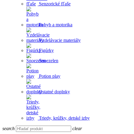
Senzorické fľaše
Pohyb a motorika
Vzdelávacie materiály
Figúrky
Snoezelen
Potion play
Ostatné doplnky
Triedy, krúžky, detské izby
search
clear