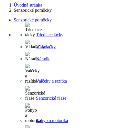
Úvodná stránka
Senzorické pomôcky
Senzorické pomôcky
Triediace tácky
Vkladačky
Náradie
Valčeky a razítka
Senzorické fľaše
Pohyb a motorika