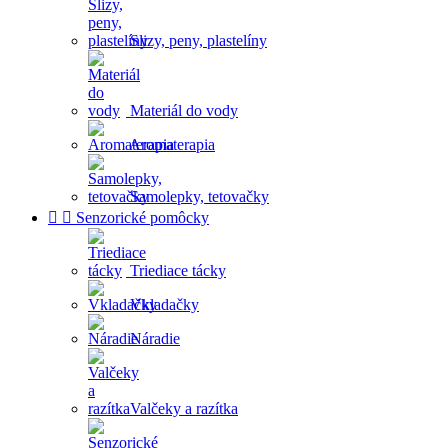
Slizy, peny, plastelíny
Materiál do vody
Aromaterapia
Samolepky, tetovačky


Senzorické pomôcky
Triediace tácky
Vkladačky
Náradie
Valčeky a razítka