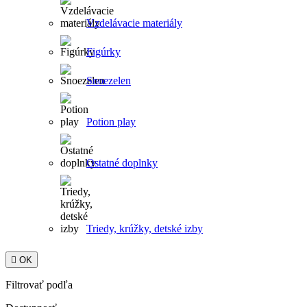
Vzdelávacie materiály
Figúrky
Snoezelen
Potion play
Ostatné doplnky
Triedy, krúžky, detské izby

OK
Filtrovať podľa