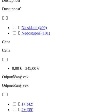
Dostupnosť
Dostupnosť



Na sklade
(409)

Nedostupné
(101)
Cena
Cena


0,00 € - 345,00 €
Odporúčaný vek
Odporúčaný vek



1+
(42)

2+
(35)