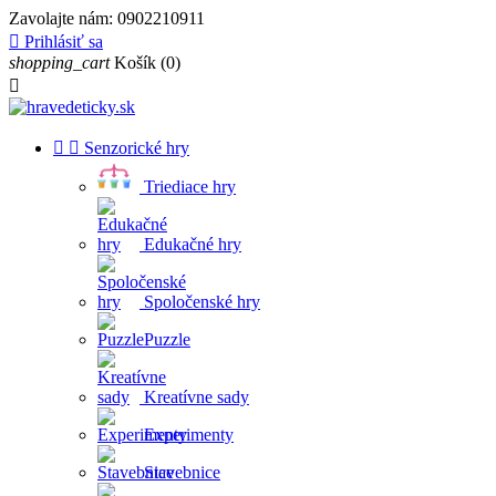
Zavolajte nám:
0902210911

Prihlásiť sa
shopping_cart
Košík
(0)



Senzorické hry
Triediace hry
Edukačné hry
Spoločenské hry
Puzzle
Kreatívne sady
Experimenty
Stavebnice