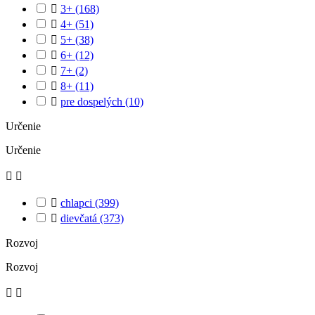

3+
(168)

4+
(51)

5+
(38)

6+
(12)

7+
(2)

8+
(11)

pre dospelých
(10)
Určenie
Určenie



chlapci
(399)

dievčatá
(373)
Rozvoj
Rozvoj

