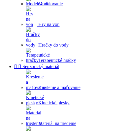
Modelovanie
Hry na von
Hračky do vody
Terapeutické hračky


Senzorický materiál
Kreslenie a maľovanie
Kinetické piesky
Materiál na triedenie