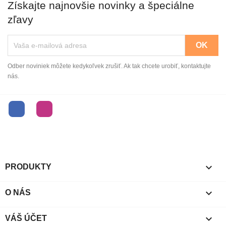
Získajte najnovšie novinky a špeciálne
zľavy
Odber noviniek môžete kedykoľvek zrušiť. Ak tak chcete urobiť, kontaktujte
nás.
Facebook
Instagram

PRODUKTY

O NÁS

VÁŠ ÚČET