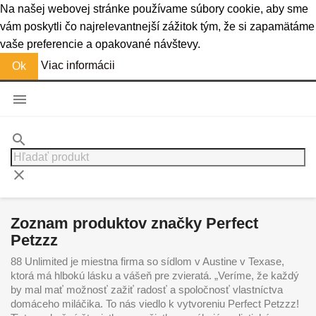
Na našej webovej stránke používame súbory cookie, aby sme
vám poskytli čo najrelevantnejší zážitok tým, že si zapamätáme
vaše preferencie a opakované návštevy.
Viac informácii
Ok

search
clear
Zoznam produktov značky Perfect
Petzzz
88 Unlimited je miestna firma so sídlom v Austine v Texase,
ktorá má hlbokú lásku a vášeň pre zvieratá. „Veríme, že každý
by mal mať možnosť zažiť radosť a spoločnosť vlastníctva
domáceho miláčika. To nás viedlo k vytvoreniu Perfect Petzzz!