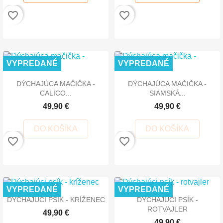
favorite_border
favorite_border
VYPREDANÉ
VYPREDANÉ
DÝCHAJÚCA MAČIČKA -
DÝCHAJÚCA MAČIČKA -
CALICO...
SIAMSKÁ...
49,90 €
49,90 €
DO KOŠÍKA
DO KOŠÍKA
favorite_border
favorite_border
VYPREDANÉ
VYPREDANÉ
DÝCHAJÚCI PSÍK - KRÍŽENEC
DÝCHAJÚCI PSÍK -
ROTVAJLER
49,90 €
49,90 €