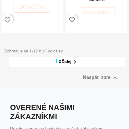
DO KOŠÍKA
DO KOŠÍKA
favorite_border
favorite_border
Zobrazuje sa 1-12 z 13 položiek
1

2
Ďalej

Naspäť hore
OVERENÉ NAŠIMI
ZÁKAZNÍKMI
Pozrite si vybrané hodnotenia našich zákazníkov.