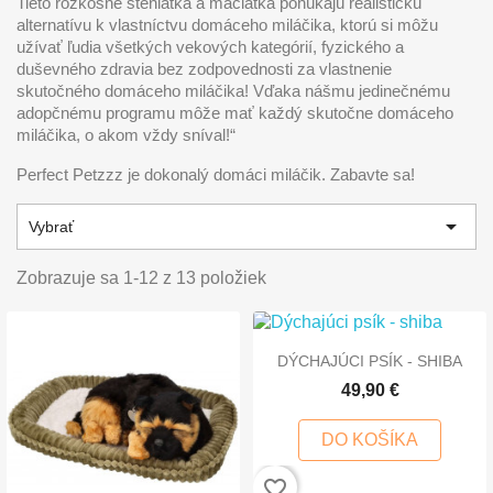
Tieto rozkošné šteniatka a mačiatka ponúkajú realistickú
alternatívu k vlastníctvu domáceho miláčika, ktorú si môžu
užívať ľudia všetkých vekových kategórií, fyzického a
duševného zdravia bez zodpovednosti za vlastnenie
skutočného domáceho miláčika! Vďaka nášmu jedinečnému
adopčnému programu môže mať každý skutočne domáceho
miláčika, o akom vždy sníval!“
Perfect Petzzz je dokonalý domáci miláčik. Zabavte sa!

Vybrať
Zobrazuje sa 1-12 z 13 položiek
DÝCHAJÚCI PSÍK - SHIBA
49,90 €
DO KOŠÍKA
favorite_border