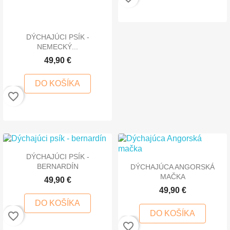
DÝCHAJÚCI PSÍK -
NEMECKÝ...
49,90 €
DO KOŠÍKA
favorite_border
DÝCHAJÚCI PSÍK -
BERNARDÍN
DÝCHAJÚCA ANGORSKÁ
MAČKA
49,90 €
49,90 €
DO KOŠÍKA
DO KOŠÍKA
favorite_border
favorite_border