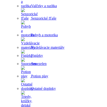
Valčeky a razítka
Senzorické fľaše
Pohyb a motorika
Vzdelávacie materiály
Figúrky
Snoezelen
Potion play
Ostatné doplnky