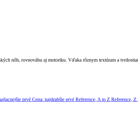
ch nôh, rovnováhu aj motoriku. Vďaka rôznym textúram a tvrdostiam s
ajlacnejšie prvé
Cena: najdrahšie prvé
Reference, A to Z
Reference, Z 