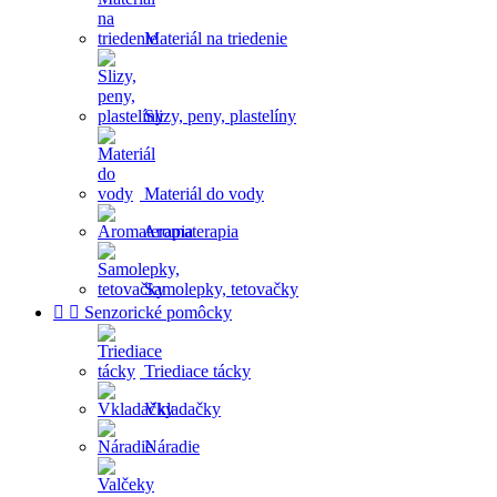
Materiál na triedenie
Slizy, peny, plastelíny
Materiál do vody
Aromaterapia
Samolepky, tetovačky


Senzorické pomôcky
Triediace tácky
Vkladačky
Náradie