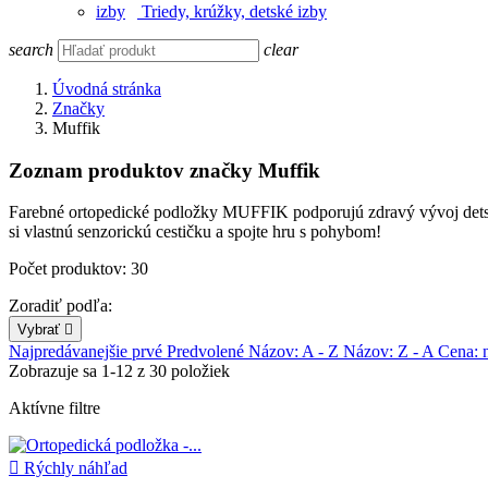
Triedy, krúžky, detské izby
search
clear
Úvodná stránka
Značky
Muffik
Zoznam produktov značky Muffik
Farebné ortopedické podložky MUFFIK podporujú zdravý vývoj detský
si vlastnú senzorickú cestičku a spojte hru s pohybom!
Počet produktov: 30
Zoradiť podľa:
Vybrať

Najpredávanejšie prvé
Predvolené
Názov: A - Z
Názov: Z - A
Cena: n
Zobrazuje sa 1-12 z 30 položiek
Aktívne filtre

Rýchly náhľad