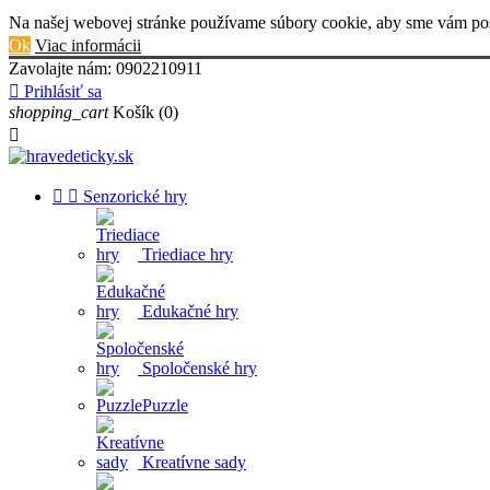
Na našej webovej stránke používame súbory cookie, aby sme vám posk
Ok
Viac informácii
Zavolajte nám:
0902210911

Prihlásiť sa
shopping_cart
Košík
(0)



Senzorické hry
Triediace hry
Edukačné hry
Spoločenské hry
Puzzle
Kreatívne sady