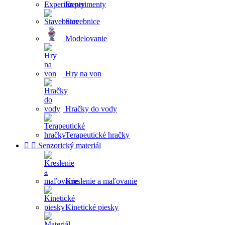
Experimenty
Stavebnice
Modelovanie
Hry na von
Hračky do vody
Terapeutické hračky


Senzorický materiál
Kreslenie a maľovanie
Kinetické piesky