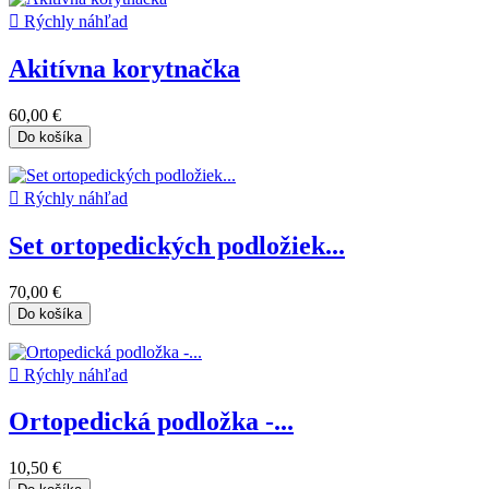

Rýchly náhľad
Akitívna korytnačka
60,00 €
Do košíka

Rýchly náhľad
Set ortopedických podložiek...
70,00 €
Do košíka

Rýchly náhľad
Ortopedická podložka -...
10,50 €