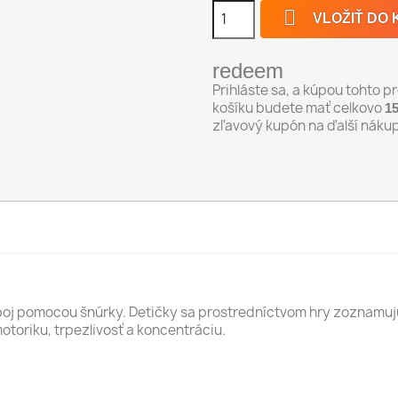

VLOŽIŤ DO 
redeem
Prihláste sa, a kúpou tohto 
košíku budete mať celkovo
1
zľavový kupón na ďalší náku
spoj pomocou šnúrky. Detičky sa prostredníctvom hry zoznamujú 
motoriku, trpezlivosť a koncentráciu.