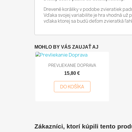
Drevené koráliky v podobe zvieratiek padnú 
Vďaka svojej variabilite je hra vhodná už 
vďaka ktorej sa budú deťom zvieratká ľahk
MOHLO BY VÁS ZAUJAŤ AJ

Rýchly náhľad
PREVLIEKANIE DOPRAVA
15,80 €
DO KOŠÍKA
Zákazníci, ktorí kúpili tento produ