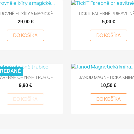


Rýchly náhľad
Rýchly náhľad
ROVNÉ ELIXÍRY A MAGICKÉ...
TICKIT FAREBNÉ PRIESVITNÉ
29,00 €
5,00 €
DO KOŠÍKA
DO KOŠÍKA
PREDANÉ


Rýchly náhľad
Rýchly náhľad
FAREBNÉ OHYBNÉ TRUBICE
JANOD MAGNETICKÁ KNIHA.
9,90 €
10,50 €
DO KOŠÍKA
DO KOŠÍKA