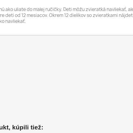
ako uliate do malej ručičky. Deti môžu zvieratká navliekať, ale t
pre deti od 12 mesiacov. Okrem 12 dielikov so zvieratkami nájd
o navliekať.
kt, kúpili tiež: