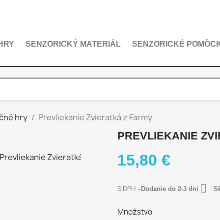
HRY
SENZORICKÝ MATERIÁL
SENZORICKÉ POMÔC
čné hry
Prevliekanie Zvieratká z Farmy
PREVLIEKANIE ZV
15,80 €

S DPH
Dodanie do 2-3 dni
Sk
Množstvo