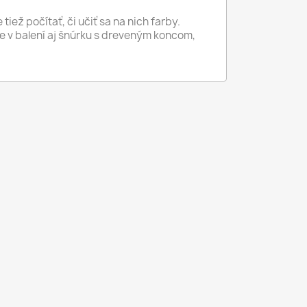
iež počítať, či učiť sa na nich farby.
ete v balení aj šnúrku s dreveným koncom,