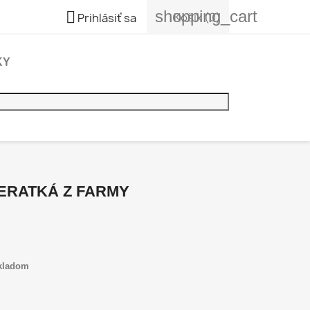
shopping_cart

Košík
(0)
Prihlásiť sa
KY
IERATKÁ Z FARMY
ladom