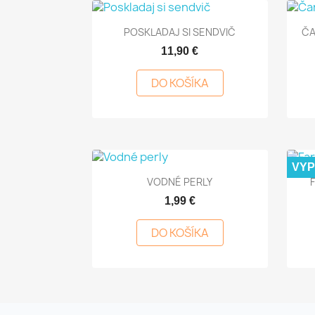

Rýchly náhľad
POSKLADAJ SI SENDVIČ
ČA
11,90 €
DO KOŠÍKA
VY

Rýchly náhľad
VODNÉ PERLY
1,99 €
DO KOŠÍKA