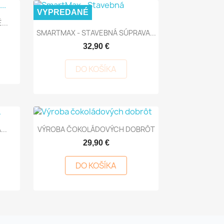
VYPREDANÉ
...

Rýchly náhľad
SMARTMAX - STAVEBNÁ SÚPRAVA...
32,90 €
DO KOŠÍKA

Rýchly náhľad
..
VÝROBA ČOKOLÁDOVÝCH DOBRÔT
29,90 €
DO KOŠÍKA