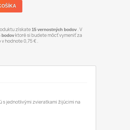
KOŠÍKA
produktu získate
. V
15
vernostných bodov
ktoré si budete môcť vymeniť za
5
bodov
p v hodnote
0,75 €
.
s jednotlivými zvieratkami žijúcimi na