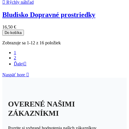

Rýchly náhľad
Bludisko Dopravné prostriedky
16,50 €
Do košíka
Zobrazuje sa 1-12 z 16 položiek
1
2
Ďalej

Naspäť hore

OVERENÉ NAŠIMI
ZÁKAZNÍKMI
Pozrite si vybrané hodnotenia našich zákazníkov.