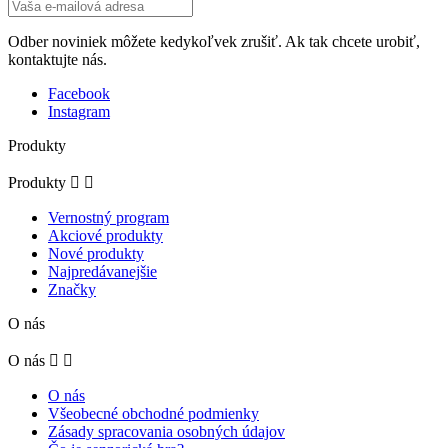
Odber noviniek môžete kedykoľvek zrušiť. Ak tak chcete urobiť,
kontaktujte nás.
Facebook
Instagram
Produkty
Produkty


Vernostný program
Akciové produkty
Nové produkty
Najpredávanejšie
Značky
O nás
O nás


O nás
Všeobecné obchodné podmienky
Zásady spracovania osobných údajov