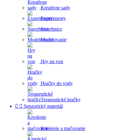
Kreatívne sady
Experimenty
Stavebnice
Modelovanie
Hry na von
Hračky do vody
Terapeutické hračky


Senzorický materiál
Kreslenie a maľovanie