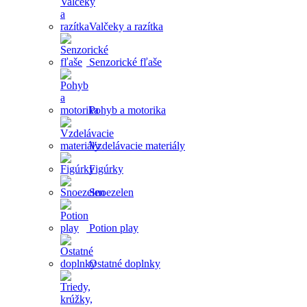
Valčeky a razítka
Senzorické fľaše
Pohyb a motorika
Vzdelávacie materiály
Figúrky
Snoezelen
Potion play
Ostatné doplnky