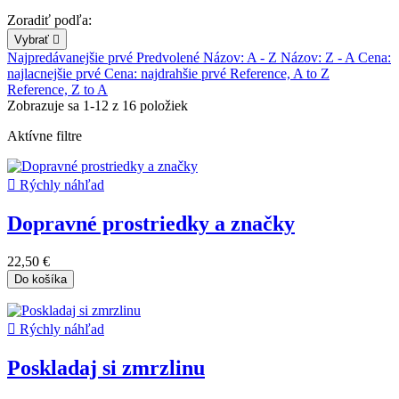
Zoradiť podľa:
Vybrať

Najpredávanejšie prvé
Predvolené
Názov: A - Z
Názov: Z - A
Cena:
najlacnejšie prvé
Cena: najdrahšie prvé
Reference, A to Z
Reference, Z to A
Zobrazuje sa 1-12 z 16 položiek
Aktívne filtre

Rýchly náhľad
Dopravné prostriedky a značky
22,50 €
Do košíka

Rýchly náhľad
Poskladaj si zmrzlinu