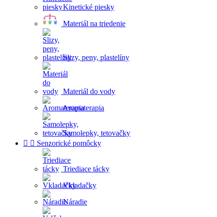
Kinetické piesky
Materiál na triedenie
Slizy, peny, plastelíny
Materiál do vody
Aromaterapia
Samolepky, tetovačky


Senzorické pomôcky
Triediace tácky
Vkladačky
Náradie