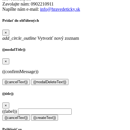
Zavolajte nám:
0902210911
Napíšte nám e-mail:
info@hravedeticky.sk
Pridať do obľúbených
×
add_circle_outline
Vytvoriť nový zoznam
((modalTitle))
×
((confirmMessage))
((cancelText))
((modalDeleteText))
((title))
×
((label))
((cancelText))
((createText))
Prihlásiť sa