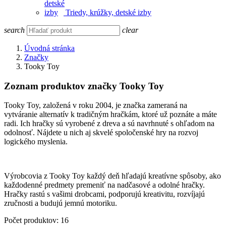
Triedy, krúžky, detské izby
search
clear
Úvodná stránka
Značky
Tooky Toy
Zoznam produktov značky Tooky Toy
Tooky Toy, založená v roku 2004, je značka zameraná na
vytváranie alternatív k tradičným hračkám, ktoré už poznáte a máte
radi. Ich hračky sú vyrobené z dreva a sú navrhnuté s ohľadom na
odolnosť. Nájdete u nich aj skvelé spoločenské hry na rozvoj
logického myslenia.
Výrobcovia z Tooky Toy každý deň hľadajú kreatívne spôsoby, ako
každodenné predmety premeniť na nadčasové a odolné hračky.
Hračky rastú s vašimi drobcami, podporujú kreativitu, rozvíjajú
zručnosti a budujú jemnú motoriku.
Počet produktov: 16