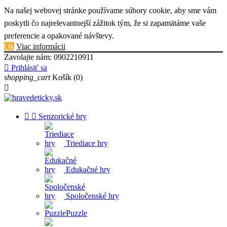
Na našej webovej stránke používame súbory cookie, aby sme vám
poskytli čo najrelevantnejší zážitok tým, že si zapamätáme vaše
preferencie a opakované návštevy.
Ok
Viac informácii
Zavolajte nám:
0902210911

Prihlásiť sa
shopping_cart
Košík
(0)



Senzorické hry
Triediace hry
Edukačné hry
Spoločenské hry
Puzzle