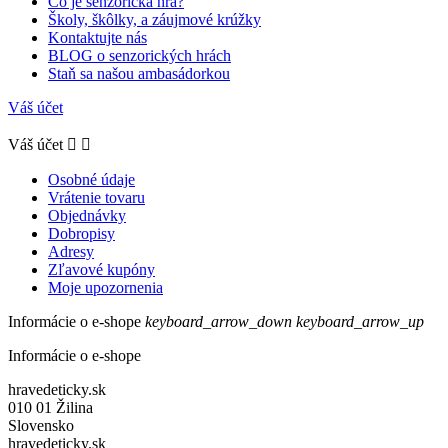
Čo je senzorická hra?
Školy, škôlky, a záujmové krúžky
Kontaktujte nás
BLOG o senzorických hrách
Staň sa našou ambasádorkou
Váš účet
Váš účet


Osobné údaje
Vrátenie tovaru
Objednávky
Dobropisy
Adresy
Zľavové kupóny
Moje upozornenia
Informácie o e-shope
keyboard_arrow_down
keyboard_arrow_up
Informácie o e-shope
hravedeticky.sk
010 01 Žilina
Slovensko
hravedeticky.sk