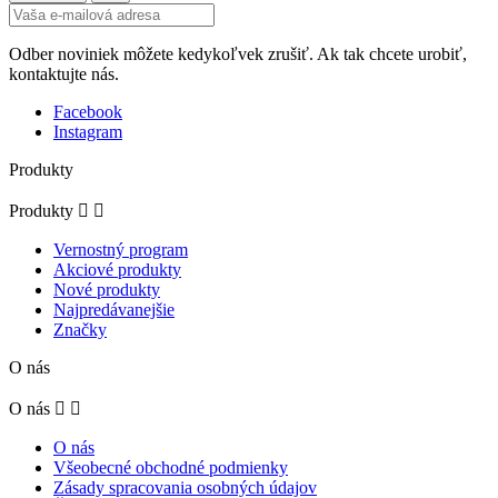
Odber noviniek môžete kedykoľvek zrušiť. Ak tak chcete urobiť,
kontaktujte nás.
Facebook
Instagram
Produkty
Produkty


Vernostný program
Akciové produkty
Nové produkty
Najpredávanejšie
Značky
O nás
O nás


O nás
Všeobecné obchodné podmienky
Zásady spracovania osobných údajov