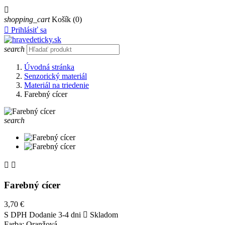

shopping_cart
Košík
(0)

Prihlásiť sa
search
Úvodná stránka
Senzorický materiál
Materiál na triedenie
Farebný cícer
search


Farebný cícer
3,70 €
S DPH
Dodanie 3-4 dni

Skladom
Farba: Oranžová