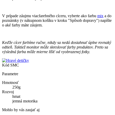
V prípade záujmu viacfarebného cíceru, vyberte ako farbu
mix
a do
poznámky (v nákupnom košíku v kroku "Spôsob dopravy") napíšte
o aké farby máte záujem.
Keďže cícer farbíme ručne, nikdy sa nedá dosiahnuť úplne rovnaký
odtieň. Taktiež monitor môže skreslovať farby produktov. Preto sa
výsledná farba môže mierne líšiť od vyobrazenej fotky.
Kód
SMC
Parametre
Hmotnosť
250g
Rozvoj
hmat
jemná motorika
Mohlo by vás zaujať aj