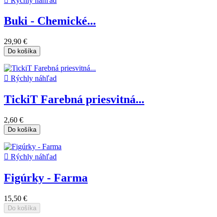

Rýchly náhľad
Buki - Chemické...
29,90 €
Do košíka

Rýchly náhľad
TickiT Farebná priesvitná...
2,60 €
Do košíka

Rýchly náhľad
Figúrky - Farma
15,50 €
Do košíka