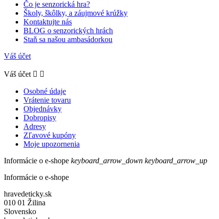
Čo je senzorická hra?
Školy, škôlky, a záujmové krúžky
Kontaktujte nás
BLOG o senzorických hrách
Staň sa našou ambasádorkou
Váš účet
Váš účet


Osobné údaje
Vrátenie tovaru
Objednávky
Dobropisy
Adresy
Zľavové kupóny
Moje upozornenia
Informácie o e-shope
keyboard_arrow_down
keyboard_arrow_up
Informácie o e-shope
hravedeticky.sk
010 01 Žilina
Slovensko