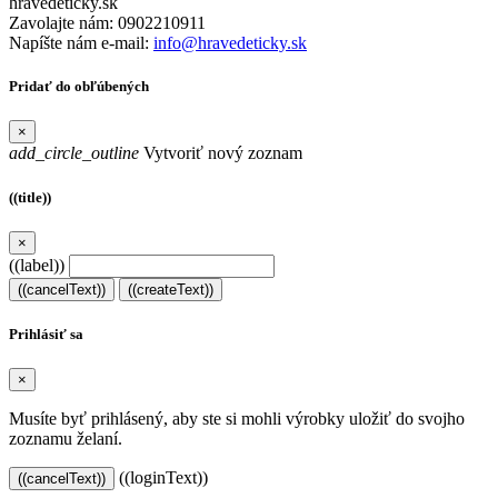
hravedeticky.sk
Zavolajte nám:
0902210911
Napíšte nám e-mail:
info@hravedeticky.sk
Pridať do obľúbených
×
add_circle_outline
Vytvoriť nový zoznam
((title))
×
((label))
((cancelText))
((createText))
Prihlásiť sa
×
Musíte byť prihlásený, aby ste si mohli výrobky uložiť do svojho
zoznamu želaní.
((loginText))
((cancelText))