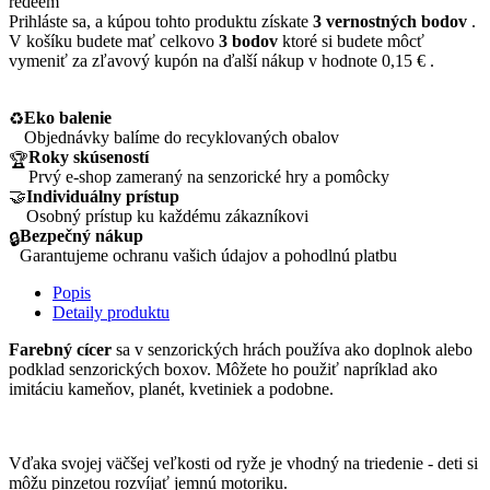
redeem
Prihláste sa, a kúpou tohto produktu získate
3
vernostných bodov
.
V košíku budete mať celkovo
3
bodov
ktoré si budete môcť
vymeniť za zľavový kupón na ďalší nákup v hodnote
0,15 €
.
Eko balenie
♻️
Objednávky balíme do recyklovaných obalov
Roky skúseností
🏆
Prvý e-shop zameraný na senzorické hry a pomôcky
🤝
Individuálny prístup
Osobný prístup ku každému zákazníkovi
Bezpečný nákup
🔒
Garantujeme ochranu vašich údajov a pohodlnú platbu
Popis
Detaily produktu
Farebný cícer
sa v senzorických hrách používa ako doplnok alebo
podklad senzorických boxov. Môžete ho použiť napríklad ako
imitáciu kameňov, planét, kvetiniek a podobne.
Vďaka svojej väčšej veľkosti od ryže je vhodný na triedenie - deti si
môžu pinzetou rozvíjať jemnú motoriku.