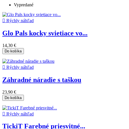
Vypredané

Rýchly náhľad
Glo Pals kocky svietiace vo...
14,30 €
Do košíka

Rýchly náhľad
Záhradné náradie s taškou
23,90 €
Do košíka

Rýchly náhľad
TickiT Farebné priesvitné...