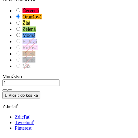
Červená
Oranžová
Žltá
Zelená
Modrá
Fialová
Ružová
Hnedá
Čierna
Mix
Množstvo

Vložiť do košíka
Zdieľať
Zdieľať
Tweetnuť
Pinterest