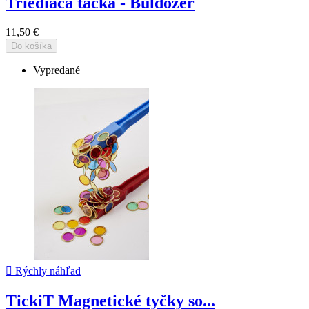
Triediaca tácka - Buldozer
11,50 €
Do košíka
Vypredané

Rýchly náhľad
TickiT Magnetické tyčky so...