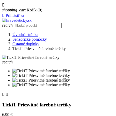

shopping_cart
Košík
(0)

Prihlásiť sa
search
Úvodná stránka
Senzorické pomôcky
Ostatné doplnky
TickiT Priesvitné farebné terčíky
search


TickiT Priesvitné farebné terčíky
6,90 €