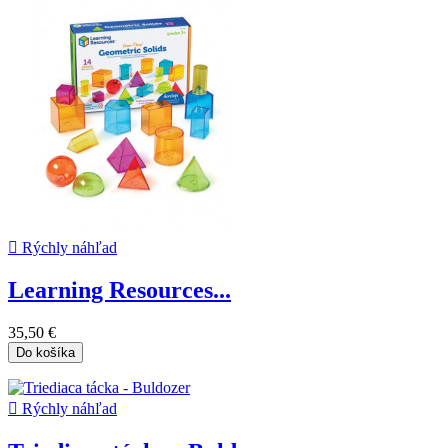

Rýchly náhľad
Learning Resources...
35,50 €
Do košíka

Rýchly náhľad