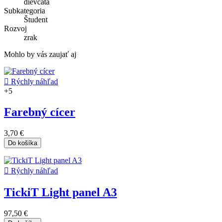
dievčatá
Subkategoria
Študent
Rozvoj
zrak
Mohlo by vás zaujať aj

Rýchly náhľad
+5
Farebný cícer
3,70 €
Do košíka

Rýchly náhľad
TickiT Light panel A3
97,50 €