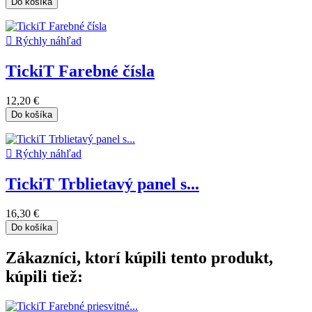
Do košíka

Rýchly náhľad
TickiT Farebné čísla
12,20 €
Do košíka

Rýchly náhľad
TickiT Trblietavý panel s...
16,30 €
Do košíka
Zákazníci, ktorí kúpili tento produkt,
kúpili tiež: