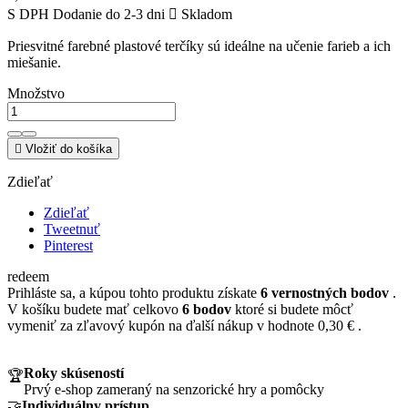
S DPH
Dodanie do 2-3 dni

Skladom
Priesvitné farebné plastové terčíky sú ideálne na učenie farieb a ich
miešanie.
Množstvo

Vložiť do košíka
Zdieľať
Zdieľať
Tweetnuť
Pinterest
redeem
Prihláste sa, a kúpou tohto produktu získate
6
vernostných bodov
.
V košíku budete mať celkovo
6
bodov
ktoré si budete môcť
vymeniť za zľavový kupón na ďalší nákup v hodnote
0,30 €
.
Roky skúseností
🏆
Prvý e-shop zameraný na senzorické hry a pomôcky
🤝
Individuálny prístup