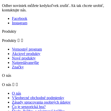
Odber noviniek môžete kedykoľvek zrušiť. Ak tak chcete urobiť,
kontaktujte nás.
Facebook
Instagram
Produkty
Produkty


Vernostný program
Akciové produkty
Nové produkty
Najpredávanejšie
Značky
O nás
O nás


O nás
Všeobecné obchodné podmienky
Zásady spracovania osobných údajov
Čo je senzorická hra?