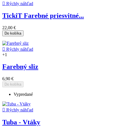

Rýchly náhľad
TickiT Farebné priesvitné...
22,00 €
Do košíka

Rýchly náhľad
+1
Farebný sliz
6,90 €
Do košíka
Vypredané

Rýchly náhľad
Tuba - Vtáky