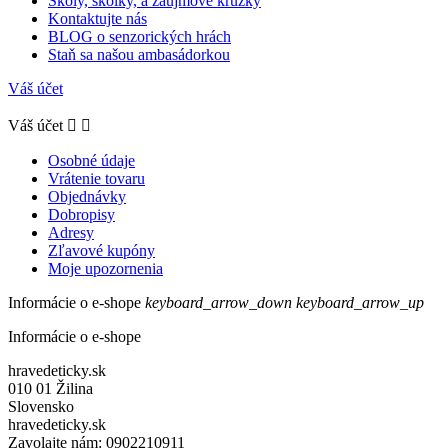
Školy, škôlky, a záujmové krúžky
Kontaktujte nás
BLOG o senzorických hrách
Staň sa našou ambasádorkou
Váš účet
Váš účet


Osobné údaje
Vrátenie tovaru
Objednávky
Dobropisy
Adresy
Zľavové kupóny
Moje upozornenia
Informácie o e-shope
keyboard_arrow_down
keyboard_arrow_up
Informácie o e-shope
hravedeticky.sk
010 01 Žilina
Slovensko
hravedeticky.sk
Zavolajte nám:
0902210911