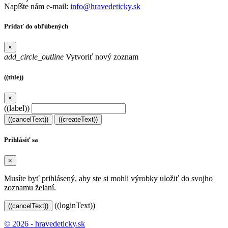
Napíšte nám e-mail:
info@hravedeticky.sk
Pridať do obľúbených
×
add_circle_outline
Vytvoriť nový zoznam
((title))
×
((label))
((cancelText))
((createText))
Prihlásiť sa
×
Musíte byť prihlásený, aby ste si mohli výrobky uložiť do svojho
zoznamu želaní.
((loginText))
((cancelText))
© 2026 - hravedeticky.sk