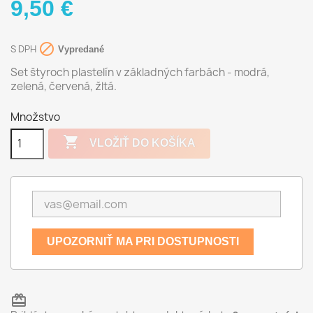
9,50 €

S DPH
Vypredané
Set štyroch plastelín v základných farbách - modrá,
zelená, červená, žltá.
Množstvo

VLOŽIŤ DO KOŠÍKA
UPOZORNIŤ MA PRI DOSTUPNOSTI
redeem