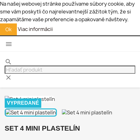
Na našej webovej stránke používame súbory cookie, aby
sme vám poskytli čo najrelevantnejší zážitok tým, že si
zapamätáme vaše preferencie a opakované návštevy.
Viac informácii
Ok

search
clear
VYPREDANÉ
SET 4 MINI PLASTELÍN