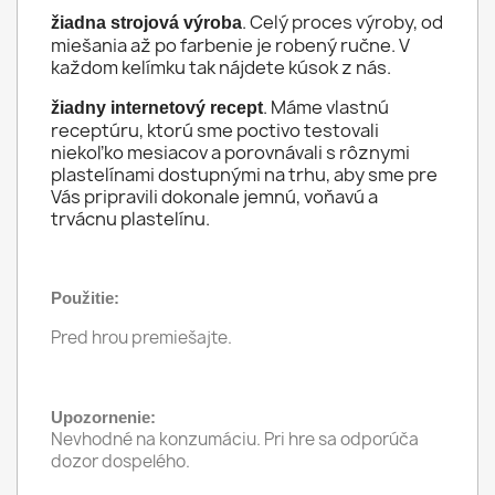
. Celý proces výroby, od
žiadna strojová výroba
miešania až po farbenie je robený ručne. V
každom kelímku tak nájdete kúsok z nás.
. Máme vlastnú
žiadny internetový recept
receptúru, ktorú sme poctivo testovali
niekoľko mesiacov a porovnávali s rôznymi
plastelínami dostupnými na trhu, aby sme pre
Vás pripravili dokonale jemnú, voňavú a
trvácnu plastelínu.
Použitie:
Pred hrou premiešajte.
Upozornenie:
Nevhodné na konzumáciu. Pri hre sa odporúča
dozor dospelého.