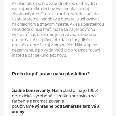
Ak plastelínu po hre zabudnete odložiť, vydrží
vám aj niekoľko dní bez vyschnutia, ale jej
životnosť predlžíte, ak ju po hre vrátite späť do
uzatvárateľnej nádobky a budete ju uchovávať
na chladnom a tmavom mieste. Ak sa s plastelínou
nebudete dlhšie hrať, môže sa na jej povrchu
vyzrážať soľ, čo ale nie je na závadu a stačí ju
premiešať. Ak si plánujete dať od hry dlhšiu
prestávku, prežije aj v mrazničke. Nikdy úplne
nezamrzne, a po vytiahnutí ju po rozmasírovaní
máte za pár sekúnd ako novú.
Prečo kúpiť práve našu plastelínu?
. Naša plastelína je 100%
žiadne konzervanty
netoxická, vyrobená z jedlých surovín a na
farbenie a aromatizovanie
používame
výhradne potravinárske farbivá a
.
arómy