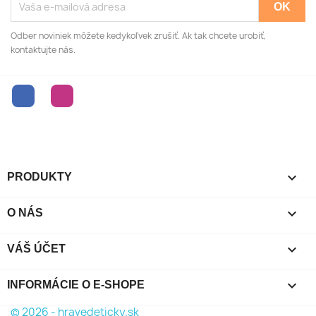
Odber noviniek môžete kedykoľvek zrušiť. Ak tak chcete urobiť,
kontaktujte nás.
Facebook
Instagram

PRODUKTY

O NÁS

VÁŠ ÚČET
keyboard_arrow_down
INFORMÁCIE O E-SHOPE
© 2026 - hravedeticky.sk