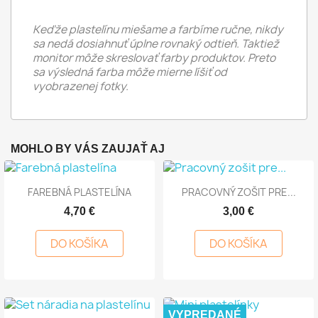
Keďže plastelínu miešame a farbíme ručne, nikdy
sa nedá dosiahnuť úplne rovnaký odtieň. Taktiež
monitor môže skreslovať farby produktov. Preto
sa výsledná farba môže mierne líšiť od
vyobrazenej fotky.
MOHLO BY VÁS ZAUJAŤ AJ
FAREBNÁ PLASTELÍNA
PRACOVNÝ ZOŠIT PRE...
4,70 €
3,00 €
DO KOŠÍKA
DO KOŠÍKA
VYPREDANÉ