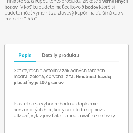
Prihláste sa, a kúpou tohto produktu získate
9
vernostných
. V košíku budete mať celkovo
ktoré si
bodov
9
bodov
budete môcť vymeniť za zľavový kupón na ďalší nákup v
hodnote
0,45 €
.
Popis
Detaily produktu
Set štyroch plastelín v základných farbách -
modrá, zelená, červená, žltá.
Hmotnosť každej
.
plastelíny je 100 gramov
Plastelína sa výborne hodí na doplnenie
senzorických hier, kedy si deti do nej môžu
otláčať, vykrajovať alebo modelovať rôzne tvary.