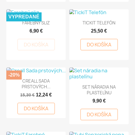
VYPREDANÉ
FAREBNÝ SLIZ
TICKIT TELEFÓN
6,90 €
25,50 €
DO KOŠÍKA
DO KOŠÍKA
-20%
CREALL SADA
PRSTOVÝCH...
SET NÁRADIA NA
PLASTELÍNU
12,24 €
15,30 €
9,90 €
DO KOŠÍKA
DO KOŠÍKA