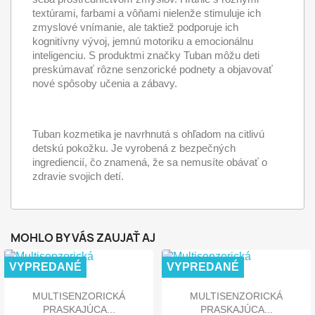
textúrami, farbami a vôňami nielenže stimuluje ich
zmyslové vnímanie, ale taktiež podporuje ich
kognitívny vývoj, jemnú motoriku a emocionálnu
inteligenciu. S produktmi značky Tuban môžu deti
preskúmavať rôzne senzorické podnety a objavovať
nové spôsoby učenia a zábavy.
Tuban kozmetika je navrhnutá s ohľadom na citlivú
detskú pokožku. Je vyrobená z bezpečných
ingrediencií, čo znamená, že sa nemusíte obávať o
zdravie svojich detí.
MOHLO BY VÁS ZAUJAŤ AJ
VYPREDANÉ
VYPREDANÉ
MULTISENZORICKÁ
MULTISENZORICKÁ
PRASKAJÚCA...
PRASKAJÚCA...