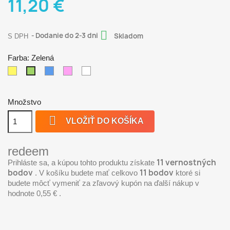
11,20 €

Dodanie do 2-3 dni
Skladom
S DPH
Farba: Zelená
Žltá
Modrá
Ružová
Biela
Zelená
Množstvo

VLOŽIŤ DO KOŠÍKA
redeem
11
vernostných
Prihláste sa, a kúpou tohto produktu získate
bodov
11
bodov
. V košíku budete mať celkovo
ktoré si
budete môcť vymeniť za zľavový kupón na ďalší nákup v
hodnote
0,55 €
.