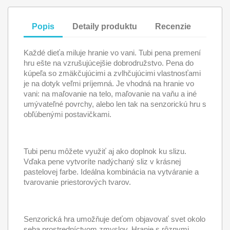
Popis
Detaily produktu
Recenzie
Každé dieťa miluje hranie vo vani. Tubi pena premení
hru ešte na vzrušujúcejšie dobrodružstvo. Pena do
kúpeľa so zmäkčujúcimi a zvlhčujúcimi vlastnosťami
je na dotyk veľmi príjemná. Je vhodná na hranie vo
vani: na maľovanie na telo, maľovanie na vaňu a iné
umývateľné povrchy, alebo len tak na senzorickú hru s
obľúbenými postavičkami.
Tubi penu môžete využiť aj ako doplnok ku slizu.
Vďaka pene vytvoríte nadýchaný sliz v krásnej
pastelovej farbe. Ideálna kombinácia na vytváranie a
tvarovanie priestorových tvarov.
Senzorická hra umožňuje deťom objavovať svet okolo
seba prostredníctvom zmyslov. Hranie s rôznymi