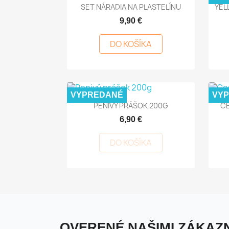
Rýchly náhľad

SET NÁRADIA NA PLASTELÍNU
YEL
9,90 €
DO KOŠÍKA
VYPREDANÉ
VY
Rýchly náhľad

PENIVÝ PRÁŠOK 200G
CE
6,90 €
DO KOŠÍKA
OVERENÉ NAŠIMI ZÁKAZN