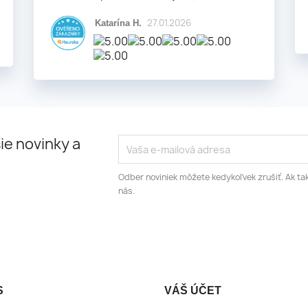
27.01.2026
Katarína H.
ie novinky a
Odber noviniek môžete kedykoľvek zrušiť. Ak tak
nás.
S
VÁŠ ÚČET