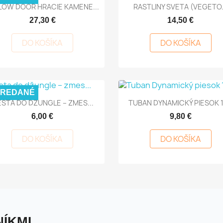
Rýchly náhľad
Rýchly náhľad


LOW DOOR HRACIE KAMENE...
RASTLINY SVETA (VEGETO.
27,30 €
14,50 €
DO KOŠÍKA
DO KOŠÍKA
PREDANÉ
Rýchly náhľad
Rýchly náhľad


STA DO DŽUNGLE – ZMES...
TUBAN DYNAMICKÝ PIESOK 
6,00 €
9,80 €
DO KOŠÍKA
DO KOŠÍKA
ÍKMI