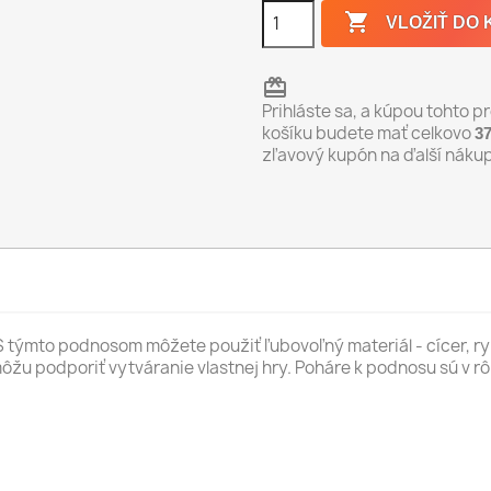

VLOŽIŤ DO 
redeem
Prihláste sa, a kúpou tohto 
košíku budete mať celkovo
3
zľavový kupón na ďalší náku
 S týmto podnosom môžete použiť ľubovoľný materiál - cícer, r
môžu podporiť vytváranie vlastnej hry. Poháre k podnosu sú v r