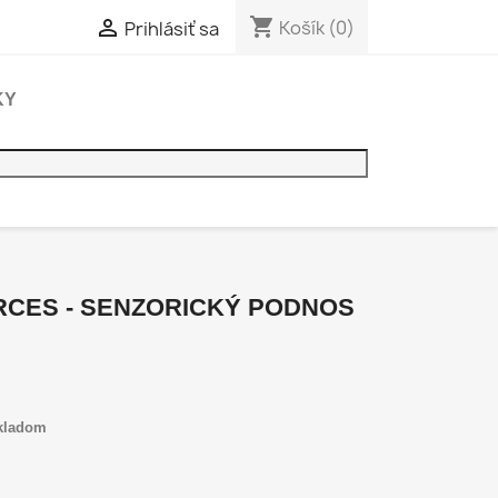
shopping_cart

Košík
(0)
Prihlásiť sa
KY
CES - SENZORICKÝ PODNOS
ladom