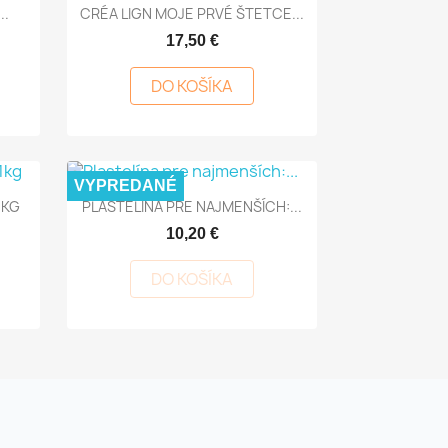
Rýchly náhľad

..
CRÉA LIGN MOJE PRVÉ ŠTETCE...
17,50 €
DO KOŠÍKA
VYPREDANÉ
Rýchly náhľad

1KG
PLASTELÍNA PRE NAJMENŠÍCH:...
10,20 €
DO KOŠÍKA