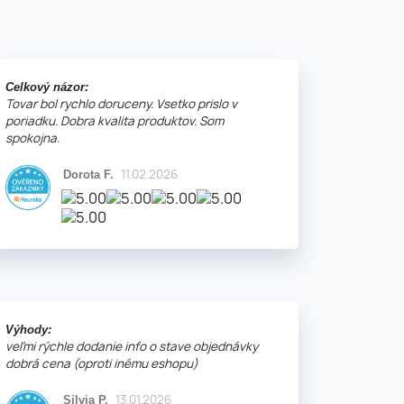
Celkový názor:
Tovar bol rychlo doruceny. Vsetko prislo v
poriadku. Dobra kvalita produktov. Som
spokojna.
11.02.2026
Dorota F.
Výhody:
veľmi rýchle dodanie info o stave objednávky
dobrá cena (oproti inému eshopu)
13.01.2026
Silvia P.