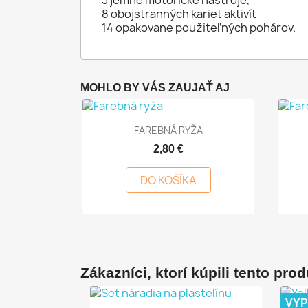
3 jemné motorické nástroje,
8 obojstranných kariet aktivít
14 opakovane použiteľných pohárov.
MOHLO BY VÁS ZAUJAŤ AJ
Rýchly náhľad

FAREBNÁ RYŽA
2,80 €
DO KOŠÍKA
Zákazníci, ktorí kúpili tento produ
VY