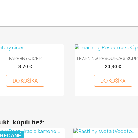
Rýchly náhľad
Rýchly náhľad


FAREBNÝ CÍCER
LEARNING RESOURCES SÚPRA
3,70 €
20,30 €
DO KOŠÍKA
DO KOŠÍKA
kt, kúpili tiež:
PREDANÉ