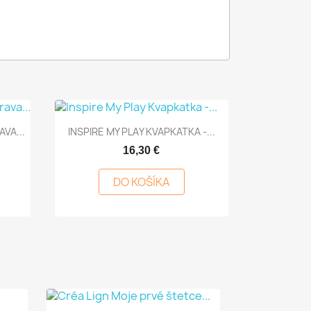
Rýchly náhľad

VA...
INSPIRE MY PLAY KVAPKATKA -...
16,30 €
DO KOŠÍKA