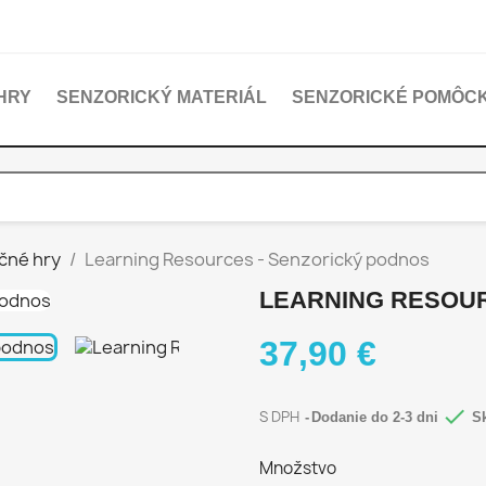
HRY
SENZORICKÝ MATERIÁL
SENZORICKÉ POMÔC
čné hry
Learning Resources - Senzorický podnos
LEARNING RESOUR
37,90 €

S DPH
Dodanie do 2-3 dni
Sk
Množstvo