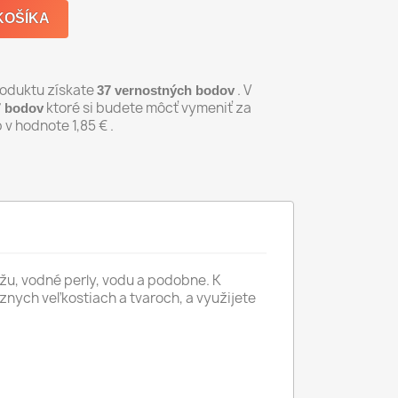
KOŠÍKA
produktu získate
. V
37
vernostných bodov
ktoré si budete môcť vymeniť za
7
bodov
p v hodnote
1,85 €
.
yžu, vodné perly, vodu a podobne. K
ôznych veľkostiach a tvaroch, a využijete