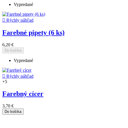
Vypredané

Rýchly náhľad
Farebné pipety (6 ks)
6,20 €
Do košíka
Vypredané

Rýchly náhľad
+5
Farebný cícer
3,70 €
Do košíka