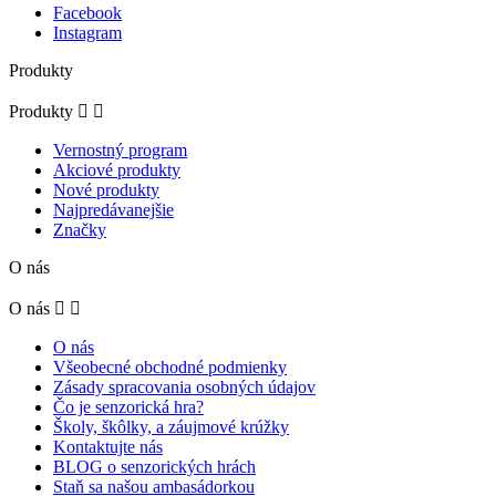
Facebook
Instagram
Produkty
Produkty


Vernostný program
Akciové produkty
Nové produkty
Najpredávanejšie
Značky
O nás
O nás


O nás
Všeobecné obchodné podmienky
Zásady spracovania osobných údajov
Čo je senzorická hra?
Školy, škôlky, a záujmové krúžky
Kontaktujte nás
BLOG o senzorických hrách
Staň sa našou ambasádorkou