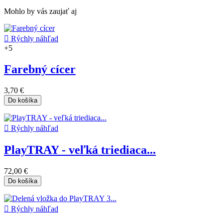
Mohlo by vás zaujať aj

Rýchly náhľad
+5
Farebný cícer
3,70 €
Do košíka

Rýchly náhľad
PlayTRAY - veľká triediaca...
72,00 €
Do košíka

Rýchly náhľad