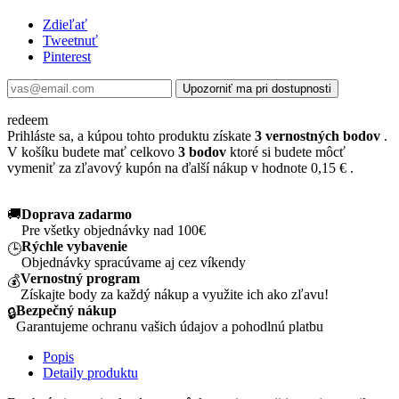
Zdieľať
Tweetnuť
Pinterest
Upozorniť ma pri dostupnosti
redeem
Prihláste sa, a kúpou tohto produktu získate
3
vernostných bodov
.
V košíku budete mať celkovo
3
bodov
ktoré si budete môcť
vymeniť za zľavový kupón na ďalší nákup v hodnote
0,15 €
.
🚚
Doprava zadarmo
Pre všetky objednávky nad 100€
Rýchle vybavenie
🕒
Objednávky spracúvame aj cez víkendy
Vernostný program
💰
Získajte body za každý nákup a využite ich ako zľavu!
Bezpečný nákup
🔒
Garantujeme ochranu vašich údajov a pohodlnú platbu
Popis
Detaily produktu