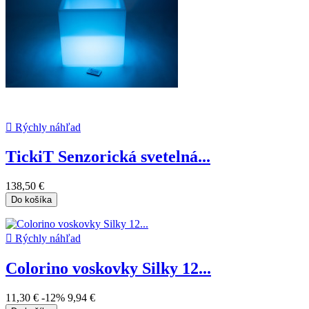

Rýchly náhľad
TickiT Senzorická svetelná...
138,50 €
Do košíka

Rýchly náhľad
Colorino voskovky Silky 12...
11,30 €
-12%
9,94 €