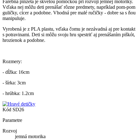
Farebná pinzeta je skvelou pomôckou pri rozvoji jemnej motoriky.
Vďaka nej môžu deti prenášať rôzne predmety, napríklad pom-pom
guličky, cícer a podobne. Vhodná pre malé ručičky - dobre sa s ňou
manipuluje.
Vyrobená je z PLA plastu, vďaka čomu je nezávadná aj pre kontakt
s potravinami. Deti si môžu svoju hru spestriť aj prenášaním piškót,
hrozienok a podobne.
Rozmery:
- dĺžka: 16cm
- šírka: 3cm
- hrúbka: 1.2cm
Kód
SD26
Parametre
Rozvoj
jemná motorika