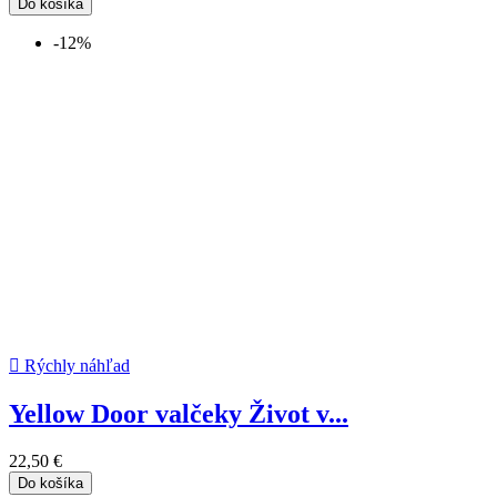
Do košíka
-12%

Rýchly náhľad
Yellow Door valčeky Život v...
22,50 €
Do košíka