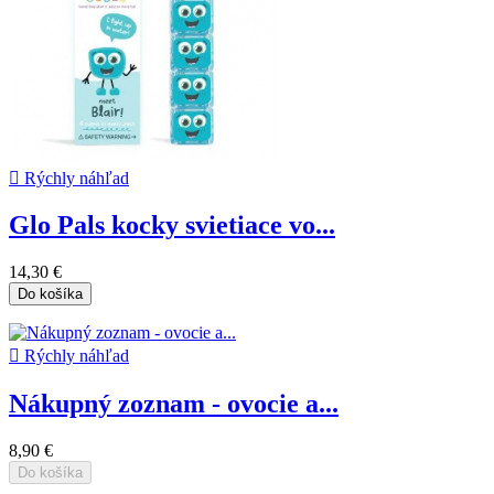

Rýchly náhľad
Glo Pals kocky svietiace vo...
14,30 €
Do košíka

Rýchly náhľad
Nákupný zoznam - ovocie a...
8,90 €
Do košíka