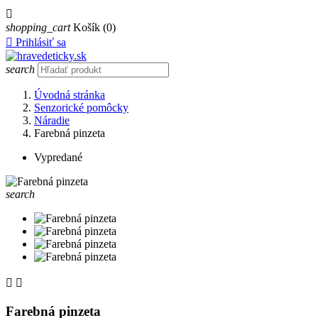

shopping_cart
Košík
(0)

Prihlásiť sa
search
Úvodná stránka
Senzorické pomôcky
Náradie
Farebná pinzeta
Vypredané
search


Farebná pinzeta