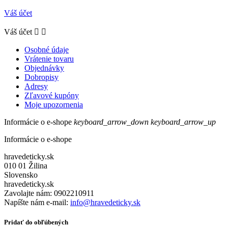
Váš účet
Váš účet


Osobné údaje
Vrátenie tovaru
Objednávky
Dobropisy
Adresy
Zľavové kupóny
Moje upozornenia
Informácie o e-shope
keyboard_arrow_down
keyboard_arrow_up
Informácie o e-shope
hravedeticky.sk
010 01 Žilina
Slovensko
hravedeticky.sk
Zavolajte nám:
0902210911
Napíšte nám e-mail:
info@hravedeticky.sk
Pridať do obľúbených