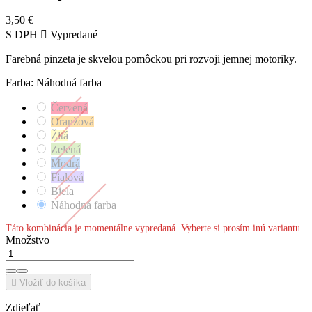
3,50 €
S DPH

Vypredané
Farebná pinzeta je skvelou pomôckou pri rozvoji jemnej motoriky.
Farba: Náhodná farba
Červená
Oranžová
Žltá
Zelená
Modrá
Fialová
Biela
Náhodná farba
Táto kombinácia je momentálne vypredaná. Vyberte si prosím inú variantu.
Množstvo

Vložiť do košíka
Zdieľať