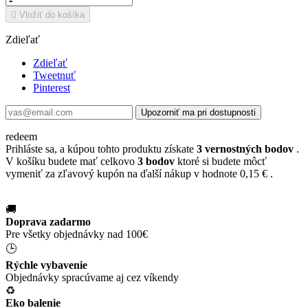

Vložiť do košíka
Zdieľať
Zdieľať
Tweetnuť
Pinterest
Upozorniť ma pri dostupnosti
redeem
Prihláste sa, a kúpou tohto produktu získate
3
vernostných bodov
.
V košíku budete mať celkovo
3
bodov
ktoré si budete môcť
vymeniť za zľavový kupón na ďalší nákup v hodnote
0,15 €
.
🚚
Doprava zadarmo
Pre všetky objednávky nad 100€
🕒
Rýchle vybavenie
Objednávky spracúvame aj cez víkendy
♻️
Eko balenie