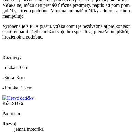
Vďaka nej môžu deti prenášať rôzne predmety, napríklad pom-pom
guličky, cícer a podobne. Vhodná pre malé ručičky - dobre sa s ňou
manipuluje.
Vyrobená je z PLA plastu, vďaka čomu je nezávadná aj pre kontakt
s potravinami. Deti si môžu svoju hru spestriť aj prenášaním piškót,
hrozienok a podobne.
Rozmery:
- dĺžka: 16cm
- šírka: 3cm
- hrúbka: 1.2cm
Kód
SD26
Parametre
Rozvoj
jemná motorika