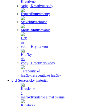
Kreatívne sady
Experimenty
Stavebnice
Modelovanie
Hry na von
Hračky do vody
Terapeutické hračky


Senzorický materiál
Kreslenie a maľovanie