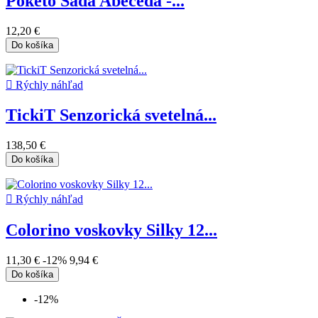
Poketo Sada Abeceda -...
12,20 €
Do košíka

Rýchly náhľad
TickiT Senzorická svetelná...
138,50 €
Do košíka

Rýchly náhľad
Colorino voskovky Silky 12...
11,30 €
-12%
9,94 €
Do košíka
-12%