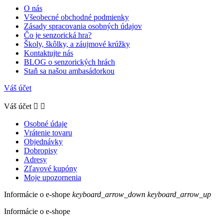
O nás
Všeobecné obchodné podmienky
Zásady spracovania osobných údajov
Čo je senzorická hra?
Školy, škôlky, a záujmové krúžky
Kontaktujte nás
BLOG o senzorických hrách
Staň sa našou ambasádorkou
Váš účet
Váš účet


Osobné údaje
Vrátenie tovaru
Objednávky
Dobropisy
Adresy
Zľavové kupóny
Moje upozornenia
Informácie o e-shope
keyboard_arrow_down
keyboard_arrow_up
Informácie o e-shope