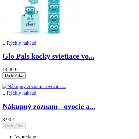

Rýchly náhľad
Glo Pals kocky svietiace vo...
14,30 €
Do košíka

Rýchly náhľad
Nákupný zoznam - ovocie a...
8,90 €
Do košíka
Vypredané