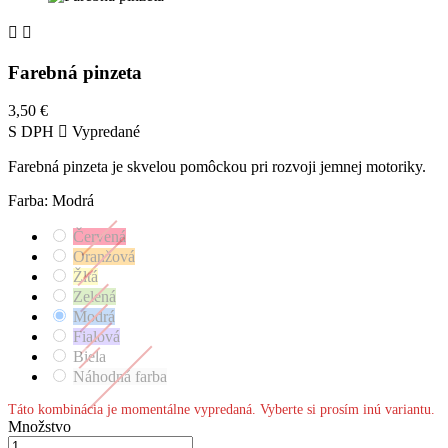


Farebná pinzeta
3,50 €
S DPH

Vypredané
Farebná pinzeta je skvelou pomôckou pri rozvoji jemnej motoriky.
Farba: Modrá
Červená
Oranžová
Žltá
Zelená
Modrá
Fialová
Biela
Náhodná farba
Táto kombinácia je momentálne vypredaná. Vyberte si prosím inú variantu.
Množstvo