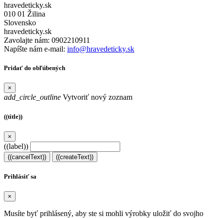
hravedeticky.sk
010 01 Žilina
Slovensko
hravedeticky.sk
Zavolajte nám:
0902210911
Napíšte nám e-mail:
info@hravedeticky.sk
Pridať do obľúbených
×
add_circle_outline
Vytvoriť nový zoznam
((title))
×
((label))
((cancelText))
((createText))
Prihlásiť sa
×
Musíte byť prihlásený, aby ste si mohli výrobky uložiť do svojho