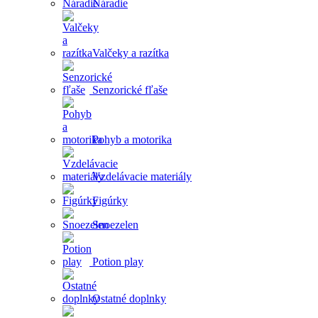
Náradie
Valčeky a razítka
Senzorické fľaše
Pohyb a motorika
Vzdelávacie materiály
Figúrky
Snoezelen
Potion play
Ostatné doplnky