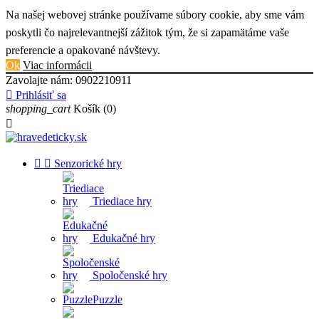
Na našej webovej stránke používame súbory cookie, aby sme vám
poskytli čo najrelevantnejší zážitok tým, že si zapamätáme vaše
preferencie a opakované návštevy.
Ok
Viac informácii
Zavolajte nám:
0902210911

Prihlásiť sa
shopping_cart
Košík
(0)



Senzorické hry
Triediace hry
Edukačné hry
Spoločenské hry
Puzzle