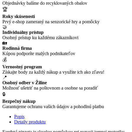
Objednávky balíme do recyklovaných obalov
🏆
Roky skúseností
Prvý e-shop zameraný na senzorické hry a pomôcky
🤝
Individuálny prístup
Osobný prístup ku každému zákazníkovi
🏡
Rodinná firma
Kúpou podporíte malých podnikateľov
💰
Vernostný program
Získajte body za každý nákup a využite ich ako zľavu!
📍
Osobný odber v Žiline
Možnosť ušetriť na poštovnom a osobne sa poradiť
🔒
Bezpečný nákup
Garantujeme ochranu vašich údajov a pohodlnú platbu
Popis
Detaily produktu
Farebná pinzeta je skvelou pomôckou pri rozvoji jemnej motoriky.