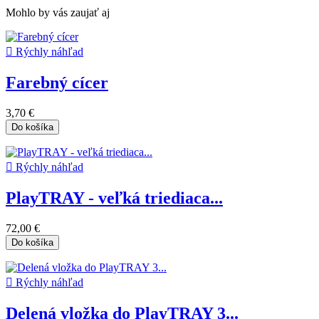
Mohlo by vás zaujať aj

Rýchly náhľad
Farebný cícer
3,70 €
Do košíka

Rýchly náhľad
PlayTRAY - veľká triediaca...
72,00 €
Do košíka

Rýchly náhľad
Delená vložka do PlayTRAY 3...