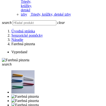
Triedy, krúžky, detské izby
search
clear
Úvodná stránka
Senzorické pomôcky
Náradie
Farebná pinzeta
Vypredané
search